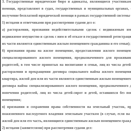
3. Государственные юридические бюро и адвокаты, являющиеся участникам
помощи, представляют в судах, государственных и муниципальных органах,
получение бесплатной юридической помощи в рамках государственной системы
1) истцами и ответчиками при рассмотрении судами дел о:
а) расторжении, признании недействительными сделок с недвижимым иму
недвижимое имущество и сделок с ним и об отказе в государственной регистраци
их части являются единственным жилым помещением гражданина и его семьи);
б) признании права на жилое помещение, предоставлении жилого помещени
специализированного жилого помещения, предназначенного для проживани
родителей, в том числе принятых на воспитание в семьи, лиц из числа детей
расторжении и прекращении договора социального найма жилого помещения
квартира, жилой дом или их части являются единственным жилым помещением 
договора найма специализированного жилого помещения, предназначенного д
попечения родителей, лиц из числа детей-сирот и детей, оставшихся без по
помещения;
в) признании и сохранении права собственности на земельный участок, пр
пожизненного наследуемого владения земельным участком (в случае, если на
жилой дом или его часть, являющиеся единственным жилым помещением гражда
2) истцами (заявителями) при рассмотрении судами дел: