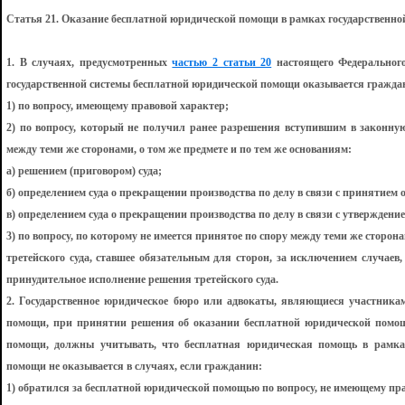
Статья 21. Оказание бесплатной юридической помощи в рамках государственн
1. В случаях, предусмотренных
частью 2 статьи 20
настоящего Федерального
государственной системы бесплатной юридической помощи оказывается гражда
1) по вопросу, имеющему правовой характер;
2) по вопросу, который не получил ранее разрешения вступившим в законну
между теми же сторонами, о том же предмете и по тем же основаниям:
а) решением (приговором) суда;
б) определением суда о прекращении производства по делу в связи с принятием о
в) определением суда о прекращении производства по делу в связи с утверждени
3) по вопросу, по которому не имеется принятое по спору между теми же сторон
третейского суда, ставшее обязательным для сторон, за исключением случаев,
принудительное исполнение решения третейского суда.
2. Государственное юридическое бюро или адвокаты, являющиеся участника
помощи, при принятии решения об оказании бесплатной юридической помощ
помощи, должны учитывать, что бесплатная юридическая помощь в рамках
помощи не оказывается в случаях, если гражданин:
1) обратился за бесплатной юридической помощью по вопросу, не имеющему пра