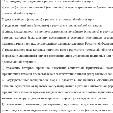
8.1) граждане, пострадавшие в результате чрезвычайной ситуации:
а) супруг (супруга), состоявший (состоявшая) в зарегистрированном браке с по
чрезвычайной ситуации;
б) дети погибшего (умершего) в результате чрезвычайной ситуации;
в) родители погибшего (умершего) в результате чрезвычайной ситуации;
г) лица, находившиеся на полном содержании погибшего (умершего) в резуль
помощь, которая была для них постоянным и основным источником средств
иждивенцами в порядке, установленном законодательством Российской Федерац
д) граждане, здоровью которых причинен вред в результате чрезвычайной ситу
е) граждане, лишившиеся жилого помещения либо утратившие полностью или ч
чрезвычайной ситуации;
9) граждане, которым право на получение бесплатной юридической помо
юридической помощи предоставлено в соответствии с иными федеральными зак
2. Государственные юридические бюро и адвокаты, являющиеся участникам
помощи, осуществляют правовое консультирование в устной и письменной фор
юридической помощи в рамках государственной системы бесплатной юридическ
ходатайства и другие документы правового характера в следующих случаях:
1) заключение, изменение, расторжение, признание недействительными 
регистрация прав на недвижимое имущество и сделок с ним (в случае, если кв