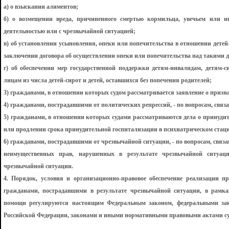
а) о взыскании алиментов;
б) о возмещении вреда, причиненного смертью кормильца, увечьем или и
деятельностью или с чрезвычайной ситуацией;
в) об установлении усыновления, опеки или попечительства в отношении детей-
заключении договора об осуществлении опеки или попечительства над такими 
г) об обеспечении мер государственной поддержки детям-инвалидам, детям-с
лицам из числа детей-сирот и детей, оставшихся без попечения родителей;
3) гражданами, в отношении которых судом рассматривается заявление о призн
4) гражданами, пострадавшими от политических репрессий, - по вопросам, связ
5) гражданами, в отношении которых судами рассматриваются дела о принуди
или продлении срока принудительной госпитализации в психиатрическом стац
6) гражданами, пострадавшими от чрезвычайной ситуации, - по вопросам, свя
неимущественных прав, нарушенных в результате чрезвычайной ситуаци
чрезвычайной ситуации.
4. Порядок, условия и организационно-правовое обеспечение реализации 
гражданами, пострадавшими в результате чрезвычайной ситуации, в рамка
помощи регулируются настоящим Федеральным законом, федеральными з
Российской Федерации, законами и иными нормативными правовыми актами су