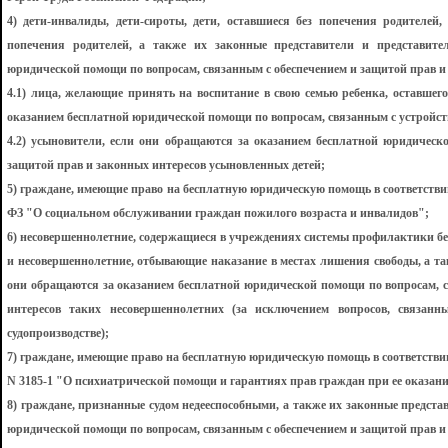
4) дети-инвалиды, дети-сироты, дети, оставшиеся без попечения родителей,
попечения родителей, а также их законные представители и представите
юридической помощи по вопросам, связанным с обеспечением и защитой прав и 
4.1) лица, желающие принять на воспитание в свою семью ребенка, оставшего
оказанием бесплатной юридической помощи по вопросам, связанным с устройств
4.2) усыновители, если они обращаются за оказанием бесплатной юридическ
защитой прав и законных интересов усыновленных детей;
5) граждане, имеющие право на бесплатную юридическую помощь в соответств
ФЗ "О социальном обслуживании граждан пожилого возраста и инвалидов";
6) несовершеннолетние, содержащиеся в учреждениях системы профилактики б
и несовершеннолетние, отбывающие наказание в местах лишения свободы, а та
они обращаются за оказанием бесплатной юридической помощи по вопросам, с
интересов таких несовершеннолетних (за исключением вопросов, связан
судопроизводстве);
7) граждане, имеющие право на бесплатную юридическую помощь в соответстви
N 3185-1 "О психиатрической помощи и гарантиях прав граждан при ее оказан
8) граждане, признанные судом недееспособными, а также их законные предста
юридической помощи по вопросам, связанным с обеспечением и защитой прав и