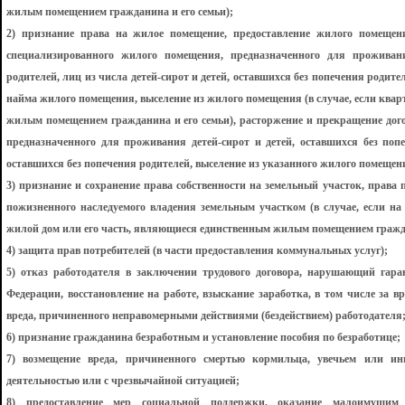
жилым помещением гражданина и его семьи);
2) признание права на жилое помещение, предоставление жилого помещени
специализированного жилого помещения, предназначенного для проживани
родителей, лиц из числа детей-сирот и детей, оставшихся без попечения родит
найма жилого помещения, выселение из жилого помещения (в случае, если ква
жилым помещением гражданина и его семьи), расторжение и прекращение дог
предназначенного для проживания детей-сирот и детей, оставшихся без попе
оставшихся без попечения родителей, выселение из указанного жилого помещен
3) признание и сохранение права собственности на земельный участок, права 
пожизненного наследуемого владения земельным участком (в случае, если на
жилой дом или его часть, являющиеся единственным жилым помещением гражда
4) защита прав потребителей (в части предоставления коммунальных услуг);
5) отказ работодателя в заключении трудового договора, нарушающий гар
Федерации, восстановление на работе, взыскание заработка, в том числе за 
вреда, причиненного неправомерными действиями (бездействием) работодателя
6) признание гражданина безработным и установление пособия по безработице;
7) возмещение вреда, причиненного смертью кормильца, увечьем или ин
деятельностью или с чрезвычайной ситуацией;
8) предоставление мер социальной поддержки, оказание малоимущим 