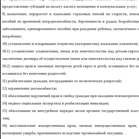
предоставление субсидий на оплату жилого помещения и коммунальных услуг;
9) назначение, перерасчет и взыскание страховых пенсий по старости, пен
пособий по временной нетрудоспособности, беременности и родам, безработиц
заболеванием, единовременного пособия при рождении ребенка, ежемесячного п
погребение;
10) установление и оспаривание отцовства (материнства), взыскание алиментов;
10.1) установление усыновления, опеки или попечительства над детьми-сирот
заключение договора об осуществлении опеки или попечительства над такими д
10.2) защита прав и законных интересов детей-сирот и детей, оставшихся без п
оставшихся без попечения родителей;
11) реабилитация граждан, пострадавших от политических репрессий;
12) ограничение дееспособности;
13) обжалование нарушений прав и свобод граждан при оказании психиатриче
14) медико-социальная экспертиза и реабилитация инвалидов;
15) обжалование во внесудебном порядке актов органов государственной вла
лиц;
16) восстановление имущественных прав, личных неимущественных прав,
возмещение ущерба, причиненного вследствие чрезвычайной ситуации.