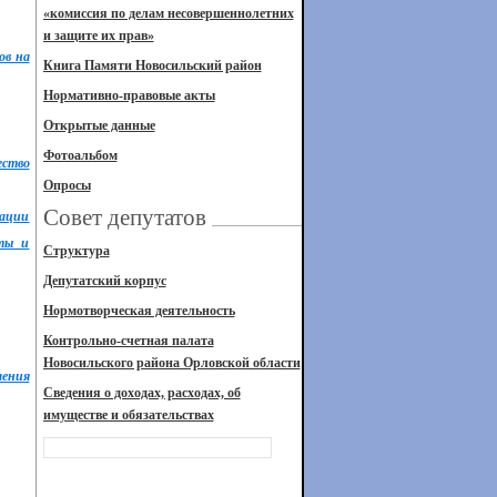
«комиссия по делам несовершеннолетних
и защите их прав»
ов на
Книга Памяти Новосильский район
Нормативно-правовые акты
Открытые данные
Фотоальбом
ество
Опросы
Совет депутатов
зации
оты и
Структура
Депутатский корпус
Нормотворческая деятельность
Контрольно-счетная палата
Новосильского района Орловской области
ления
Сведения о доходах, расходах, об
имуществе и обязательствах