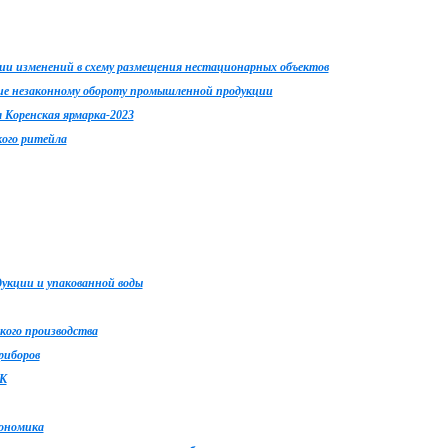
ении изменений в схему размещения нестационарных объектов
ие незаконному обороту промышленной продукции
 Коренская ярмарка-2023
кого ритейла
укции и упакованной воды
кого производства
риборов
ЕК
ономика