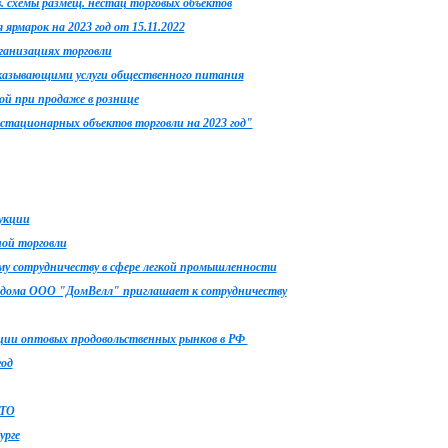
. схемы размещ. нестац торговых объектов
ярмарок на 2023 год от 15.11.2022
ганизациях торговли
казывающими услуги общественного питания
ой при продаже в рознице
стационарных объектов торговли на 2023 год"
укции
ной торговли
у сотрудничеству в сфере легкой промышленности
 дома ООО "ДомВелл" приглашает к сотрудничеству
ции оптовых продовольственных рынков в РФ
год
МТО
урге