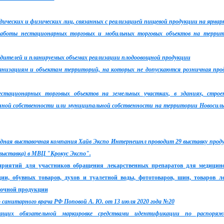
дических и физических лиц, связанных с реализацией пищевой продукции на ярмар
работы нестационарных торговых и мобильных торговых объектов на терри
дителей и планируемых объемах реализации плодоовощной продукции
анизациям и объектам территорий, на которых не допускаются розничная пр
тационарных торговых объектов на земельных участках, в зданиях, строе
енной собственности или муниципальной собственности на территории Новосиль
родная выставочная компания Хайв Экспо Интернешнл проводит 29 выставку прод
 выставка) в МВЦ "Крокус Экспо".
риятий для участников обращения лекарственных препаратов для медицин
ии, обувных товаров, духов и туалетной воды, фототоваров, шин, товаров л
лочной продукции
о санитарного врача РФ Поповой А. Ю. от 13 июля 2020 года №20
жащих обязательной маркировке средствами идентификации по распоряж