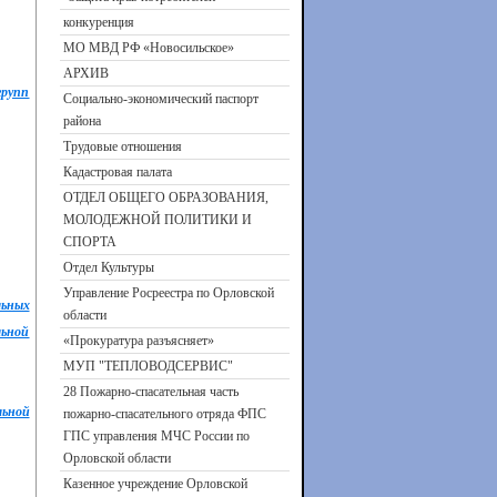
конкуренция
МО МВД РФ «Новосильское»
АРХИВ
групп
Социально-экономический паспорт
района
Трудовые отношения
Кадастровая палата
ОТДЕЛ ОБЩЕГО ОБРАЗОВАНИЯ,
МОЛОДЕЖНОЙ ПОЛИТИКИ И
СПОРТА
Отдел Культуры
Управление Росреестра по Орловской
льных
области
льной
«Прокуратура разъясняет»
МУП "ТЕПЛОВОДСЕРВИС"
28 Пожарно-спасательная часть
льной
пожарно-спасательного отряда ФПС
ГПС управления МЧС России по
Орловской области
Казенное учреждение Орловской