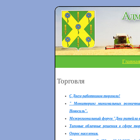
Главна
Торговля
С Днем работников торговли!
" Мониторинг минимальных розничных
Новосиль".
Межрегиональный форум "Дни ритейла в
Типовые_облачные_решения_в_сфере_тор
Опрос населения.