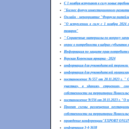
С 1 ноября вступают в силу новые требов
"Бизнес форум инвестиционного развити
Онлайн - мероприятие "Формула ритейла:
"О вступлении в силу с 1 ноября 2024
товаров"
" Справочные материалы по вопросу запр
опрос о потребности в кадрах субъектов 
Информация по защите прав потребителе
Курская Коренская ярмарка - 2024
информация для руководителей торговли
информация для руководителей организа
постановление №557 от 20.11.2023 г. "
участках, в зданиях, строениях, со
собственности на территории Новосильск
постановление №556 от 20.11.2023 г. "О 
Проект схемы размещения нестациона
собственности на территории Новосильск
проведение конференции"EXPORT ONLI
информация 3-4-3638