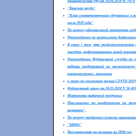
Правительства РФ от 28.04.2018 № 792-р
"Красная звезда"
"План соответствующих обучающих и ра
июль 2020 года"
По вопросу обязательной маркировки ср
Рекомендации по организации деятельно
В связи с тем, что эпидемиологическая
граждан, инфицированных новой коронав
Рекомендации Федеральной службы по н
работы предприятий по техническому 
парикмахерских, магазинов
о мерах по снижению рисков COVID-2019
Федеральный закон от 18.03.2020 N 56-ФЗ
Маркировка табачной продукции
Приглашение на конференцию на тему
развития".
По вопросу внедрения системы маркировк
"КИФА"
Постановление по ярмарке на 2020 год