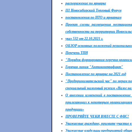
распоряжение по ярмарке
III Новосибирский Торговый Форум
постановления по НТО и ярмаркам
Проект схемы размещения нестациона
собственности на территории Новосильск
указ 532 от 22.10.2021 г.
ОБЗОР основных положений региональног
Перечень ТПН
"Порядок формирования перечня организа
Горячая линия "Антиконтрафакт"
Постановление по ярмарке на 2021 год
"Предпринимательский час" по мерам п
специальный налоговый режим «Налог на
О внесении изменений в постановление 
прилегающих к некоторым организациям 
продукции»
ПРОВЕРЯЙТЕ ЧЕКИ ВМЕСТЕ С ФНС!
Уважаемые граждане, примите участие 
Уважаемые владельцы предприятий обще