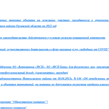
рных торговых объектов на земельных участках, находящихся в муниципа
ого района Орловской области на 2022 год
о законодательства, действующего в условиях режима повышенной готовности
ций, осуществляющих деятельность в сфере оказания услуг, свободных от COVID
оддержки АО «Корпорация «МСП», АО «МСП Банк» для физических лиц, примен
 профессиональный доход» (самозанятых» граждан)
администрации Новосильского района от 30.04.2013г. №144 «Об определении г
и объектам территорий, на которых не допускается розничная продажа алкого
в проекте "Общественное питание"!
ственного питания!