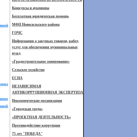
Конкурсы и аукционы
Бесплатная юридическая помощь
МФЦ Новосильского района
льной
ГОЧС
Информация о закупках товаров, работ,
услуг для обеспечения муниципальных
нужд
«Градостроительное зонирование»
"
Сельское хозяйство
ЕСИА
яющих
НЕЗАВИСИМАЯ
АНТИКОРРУПЦИОННАЯ ЭКСПЕРТИЗА
раниц
Некоммерческие организации
льной
«Городская среда»
«ПРОЕКТНАЯ ДЕЯТЕЛЬНОСТЬ»
Противодействие коррупции
75 лет "ПОБЕДА"