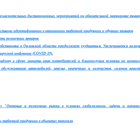
зъяснительных дистанционных мероприятий по обязательной маркировке товар
едствами идентификации в отношении табачной продукции и обувных товаров
сти розничных ярмарок
 обстановка в Орловской области продолжает ухудшаться. Увеличивается колич
ирусной инфекции (COVID-19).
адзору в сфере защиты прав потребителей и благополучия человека по органи
обслуживанию автомобилей, ателье, прачечных и химчисток, салонов крас
: "Оптовые и розничные рынки в условиях глобализации: задачи и направ
и табачной продукции в объектах торговли