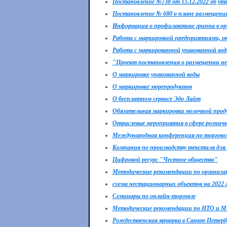
Постановление №738 от 15.12.2022 об утв
Постановление № 680 о плане размещения 
Информация о профилактике гриппа в ор
Работа с маркировкой предприятиями, о
Работа с маркированной упакованной вод
"Проект постановления о размещении не
О маркировке упакованной воды
О маркировке морепродуктов
О бесплатном сервисе Эдо Лайт
Обязательная маркировка молочной прод
Отраслевые мероприятия в сфере рознич
Международная конференция по торговом
Компания по производству текстиля для
Цифровой ресурс "Честное общество"
Методические рекомендации по организа
схема нестационарных объектов на 2022 
Семинары по онлайн-торговле
Методические рекомендации по НТО и 
Рождественская ярмарка в Санкт-Петерб