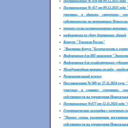
Постановление № 458 от 09.12.2025 года 
Постановление № 457 от 09.12.2025 года
участках, в зданиях, строениях, со
собственности на территории Новосильск
проект схемы нестационарных торговых о
информация по сбору деревянных зданий
Конкурс "Торговля России"
"Выставка форум "Безопасность и охран
Информация для ИП магазинов "Экономи
Информация для хозяйствующих субъектов
Международная ярмарка онлайн - прода
Разрешительный режим
Постановление №509 от 27.11.2024 года
участках, в зданиях, строениях, со
собственности на территории Новосильск
Постановление №477 от 12.11.2024 года "
Геморрагическая лихорадка с почечным 
"Проект схемы размещения нестацион
собственности на территории Новосильск