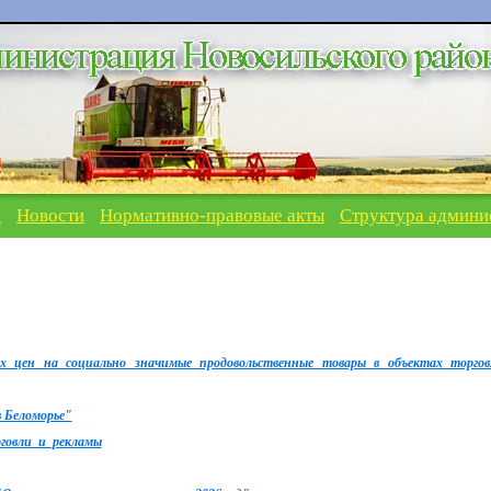
я
Новости
Нормативно-правовые акты
Структура админи
 цен на социально значимые продовольственные товары в объектах торгов
 Беломорье"
говли_и_рекламы