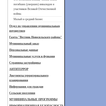
погибших (умерших) инвалидов и
участников Великой Отечественной
войны.
Малый и средний бизнес
Отдел по управлению муниципальным
имуществом
Газета "Вестник Новосильского района"
Муниципальный заказ
Персональные данные
Муниципальные услуги и функции
Страницы застройщика
АНТИТЕРРОР
Документы территориального
планирования
Информация для граждан
Сельские поселения
МУНИЦИПАЛЬНЫЕ ПРОГРАММЫ
ИНФОРМАЦИОННАЯ БЕЗОПАСНОСТЬ