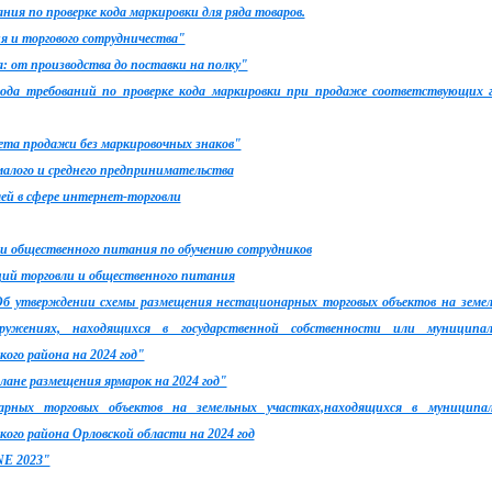
ания по проверке кода маркировки для ряда товаров.
я и торгового сотрудничества"
 от производства до поставки на полку"
 года требований по проверке кода маркировки при продаже соответствующих 
ета продажи без маркировочных знаков"
малого и среднего предпринимательства
й в сфере интернет-торговли
 и общественного питания по обучению сотрудников
ций торговли и общественного питания
 Об утверждении схемы размещения нестационарных торговых объектов на земе
оружениях, находящихся в государственной собственности или муниципа
ого района на 2024 год"
плане размещения ярмарок на 2024 год"
рных торговых объектов на земельных участках,находящихся в муниципа
ого района Орловской области на 2024 год
NE 2023"