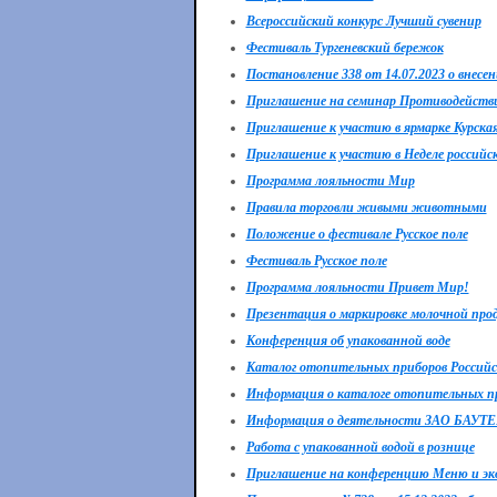
Всероссийский конкурс Лучший сувенир
Фестиваль Тургеневский бережок
Постановление 338 от 14.07.2023 о внес
Приглашение на семинар Противодейств
Приглашение к участию в ярмарке Курская
Приглашение к участию в Неделе российс
Программа лояльности Мир
Правила торговли живыми животными
Положение о фестивале Русское поле
Фестиваль Русское поле
Программа лояльности Привет Мир!
Презентация о маркировке молочной прод
Конференция об упакованной воде
Каталог отопительных приборов Российс
Информация о каталоге отопительных п
Информация о деятельности ЗАО БАУТ
Работа с упакованной водой в рознице
Приглашение на конференцию Меню и эк