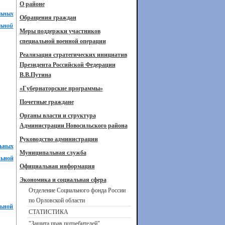
О районе
льных
Обращения граждан
льной
Меры поддержки участников
специальной военной операции
Реализация стратегических инициатив
Президента Российской Федерации
В.В.Путина
«Губернаторские программы»
Почетные граждане
Органы власти и структура
Администрации Новосильского района
Руководство администрации
льных
Муниципальная служба
льной
Официальная информация
Экономика и социальная сфера
Отделение Социального фонда России
по Орловской области
льной
СТАТИСТИКА
"Защита прав потребителей"