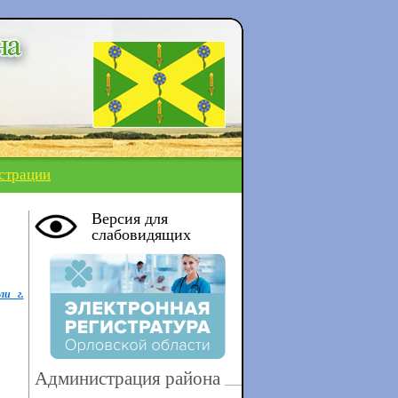
страции
Версия для
слабовидящих
ли г.
Администрация района