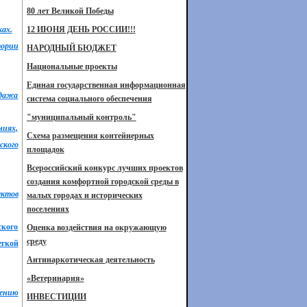
80 лет Великой Победы
ках.
12 ИЮНЯ ДЕНЬ РОССИИ!!!
тории
НАРОДНЫЙ БЮДЖЕТ
Национальные проекты
Единая государственная информационная
одажа
система социального обеспечения
"муниципальный контроль"
ниях,
Схема размещения контейнерных
ского
площадок
Всероссийский конкурс лучших проектов
создания комфортной городской среды в
уктов
малых городах и исторических
поселениях
ского
Оценка воздействия на окружающую
среду
егкой
Антинаркотическая деятельность
«Ветеринария»
ению
ИНВЕСТИЦИИ