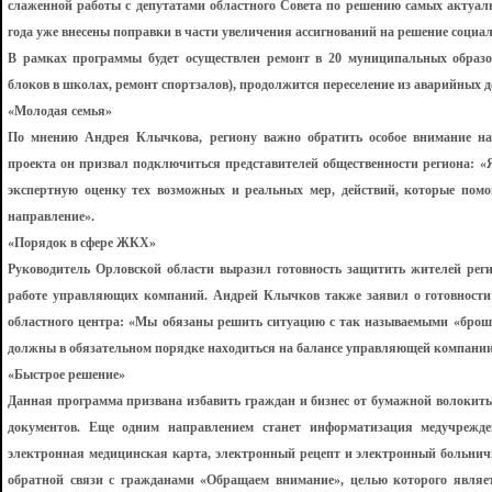
слаженной работы с депутатами областного Совета по решению самых актуаль
года уже внесены поправки в части увеличения ассигнований на решение социал
В рамках программы будет осуществлен ремонт в 20 муниципальных образо
блоков в школах, ремонт спортзалов), продолжится переселение из аварийных 
«Молодая семья»
По мнению Андрея Клычкова, региону важно обратить особое внимание на
проекта он призвал подключиться представителей общественности региона: 
экспертную оценку тех возможных и реальных мер, действий, которые помо
направление».
«Порядок в сфере ЖКХ»
Руководитель Орловской области выразил готовность защитить жителей рег
работе управляющих компаний. Андрей Клычков также заявил о готовности
областного центра: «Мы обязаны решить ситуацию с так называемыми «брош
должны в обязательном порядке находиться на балансе управляющей компании
«Быстрое решение»
Данная программа призвана избавить граждан и бизнес от бумажной волокит
документов. Еще одним направлением станет информатизация медучрежде
электронная медицинская карта, электронный рецепт и электронный больни
обратной связи с гражданами «Обращаем внимание», целью которого являет