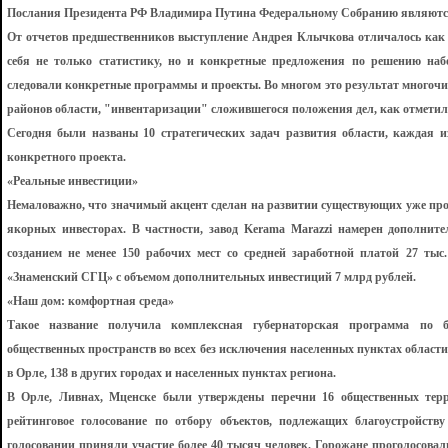
Послания Президента РФ Владимира Путина Федеральному Собранию являются
От отчетов предшественников выступление Андрея Клычкова отличалось как п
себя не только статистику, но и конкретные предложения по решению наб
следовали конкретные программы и проекты. Во многом это результат многоч
районов области, "инвентаризации" сложившегося положения дел, как отметил
Сегодня были названы 10 стратегических задач развития области, каждая 
конкретного проекта.
«Реальные инвестиции»
Немаловажно, что значимый акцент сделан на развитии существующих уже прое
якорных инвесторах. В частности, завод Kerama Marazzi намерен дополните
созданием не менее 150 рабочих мест со средней заработной платой 27 ты
«Знаменский СГЦ» с объемом дополнительных инвестиций 7 млрд рублей.
«Наш дом: комфортная среда»
Такое название получила комплексная губернаторская программа по б
общественных пространств во всех без исключения населенных пунктах област
в Орле, 138 в других городах и населенных пунктах региона.
В Орле, Ливнах, Мценске были утверждены перечни 16 общественных терр
рейтинговое голосование по отбору объектов, подлежащих благоустройств
голосовании приняли участие более 40 тысяч человек. Горожане проголосовал