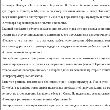
бульвара Победы, «Тургеневского бережка». В Ливнах большинство высказ
культуры и отдыха, в Мценске – за сквер «Вечный огонь» и сквер Танкист
обсуждения решено благоустроить в 2018 году Городской парк культуры и отды
«Стандарт дорожных работ. Объемы и качество»
Главной проблемой области в настоящий момент глава региона назвал состояни
ремонт при отсутствии должного контроля за его проведением и непрозрачность
«Первое, с чего начнем – это качество работ, использование эффективных те
несколько дорог и на их примере зададим стандарт выполнения работ, который
«Ответственный застройщик»
Эта губернаторская программа нацелена на выполнение важнейшей социаль
рамках программы переселения из аварийного жилищного фонда. В Орловской 
отбора компаний-застройщиков, в котором одним из основных критериев станет
«Инфраструктурные объекты»
Развитие региона невозможно без современной инфраструктуры. Уже в этом
Дружбы, а к ноябрю завершится подготовка необходимой документации по ре
вопрос» по строительству Западного обхода г. Орла. На подготовку соответству
«Помощь в развитии муниципальных образований»
Эта программа стала практическим результатом поездок главы региона по обла