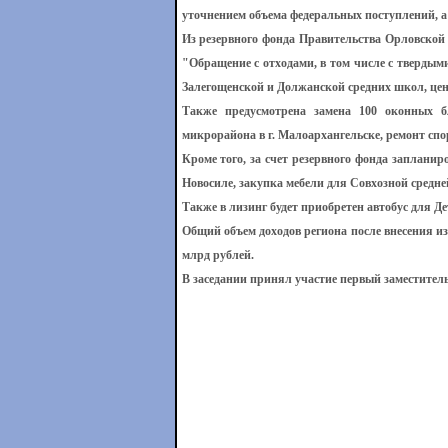
уточнением объема федеральных поступлений, а
Из резервного фонда Правительства Орловской
"Обращение с отходами, в том числе с тверды
Залегощенской и Должанской средних школ, цен
Также предусмотрена замена 100 оконных б
микрорайона в г. Малоархангельске, ремонт сп
Кроме того, за счет резервного фонда заплани
Новосиле, закупка мебели для Совхозной средн
Также в лизинг будет приобретен автобус для 
Общий объем доходов региона после внесения изм
млрд рублей.
В заседании принял участие первый заместител