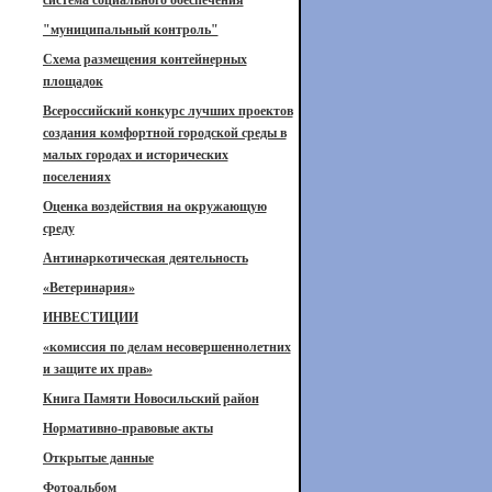
система социального обеспечения
"муниципальный контроль"
Схема размещения контейнерных
площадок
Всероссийский конкурс лучших проектов
создания комфортной городской среды в
малых городах и исторических
поселениях
Оценка воздействия на окружающую
среду
Антинаркотическая деятельность
«Ветеринария»
ИНВЕСТИЦИИ
«комиссия по делам несовершеннолетних
и защите их прав»
Книга Памяти Новосильский район
Нормативно-правовые акты
Открытые данные
Фотоальбом