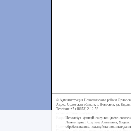
© Администрация Новосильского района Орловск
Адрес: Орловская область, г. Новосиль, ул. Карла 
Телефон: +7 (48673) 2-12-52
e-mail:
admnovosil@yandex.ru
Разработка сайта -
Центр интернет-образования
Используя данный сайт, вы даёте согласи
Лайвинтернет, Спутник Аналитика, Яндекс 
Используя данный сайт, вы даёте согласие на обра
обрабатывались, пожалуйста, покиньте данны
Политикой обработки персональных данных
. Если