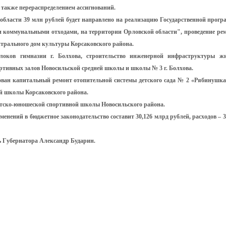
 также перераспределением ассигнований.
 области 39 млн рублей будет направлено на реализацию Государственной прог
ми коммунальными отходами, на территории Орловской области", проведение ре
трального дом культуры Корсаковского района.
локов гимназии г. Болхова, строительство инженерной инфраструктуры ж
ортивных залов Новосильской средней школы и школы № 3 г. Болхова.
рован капитальный ремонт отопительной системы детского сада № 2 «Рябинушка»
ей школы Корсаковского района.
Детско-юношеской спортивной школы Новосильского района.
енений в бюджетное законодательство составит 30,126 млрд рублей, расходов – 3
ь Губернатора Александр Бударин.