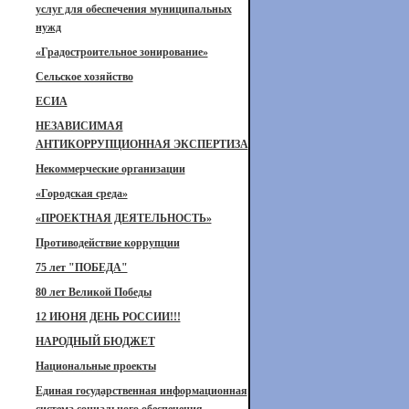
услуг для обеспечения муниципальных
нужд
«Градостроительное зонирование»
Сельское хозяйство
ЕСИА
НЕЗАВИСИМАЯ
АНТИКОРРУПЦИОННАЯ ЭКСПЕРТИЗА
Некоммерческие организации
«Городская среда»
«ПРОЕКТНАЯ ДЕЯТЕЛЬНОСТЬ»
Противодействие коррупции
75 лет "ПОБЕДА"
80 лет Великой Победы
12 ИЮНЯ ДЕНЬ РОССИИ!!!
НАРОДНЫЙ БЮДЖЕТ
Национальные проекты
Единая государственная информационная