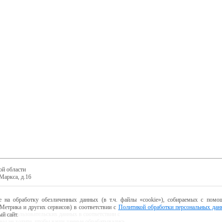
ой области
Маркса, д.16
е на обработку обезличенных данных (в т.ч. файлы «cookie»), собираемых с помощ
Метрика и других сервисов) в соответствии с
Политикой обработки персональных дан
ботку пользовательских данных в соответствии с
й сайт.
 вы не хотите, чтобы ваши данные обрабатывались,