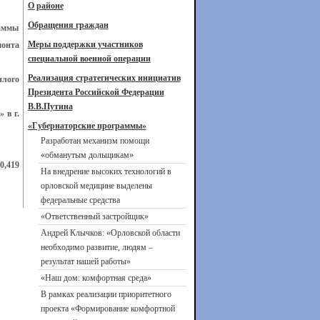
О районе
Обращения граждан
раммы
Меры поддержки участников
монта
специальной военной операции
Реализация стратегических инициатив
илого
Президента Российской Федерации
В.В.Путина
 в г.
«Губернаторские программы»
Разработан механизм помощи
«обманутым дольщикам»
0,419
На внедрение высоких технологий в
орловской медицине выделены
федеральные средства
«Ответственный застройщик»
Андрей Клычков: «Орловской области
необходимо развитие, людям –
результат нашей работы»
«Наш дом: комфортная среда»
В рамках реализации приоритетного
проекта «Формирование комфортной