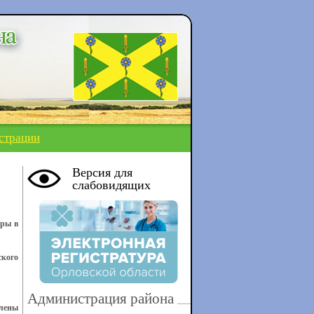
страции
Версия для
слабовидящих
еры в
ского
Администрация района
влены