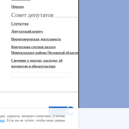
Опросы
Совет депутатов
Структура
Депутатский корпус
Нормотворческая деятельность
Контрольно-счетная палата
Новосильского района Орловской области
Сведения о доходах, расходах, об
имуществе и обязательствах
ью сервисов интернет-статистики (счётчик
ных
. Если вы не хотите, чтобы ваши данные