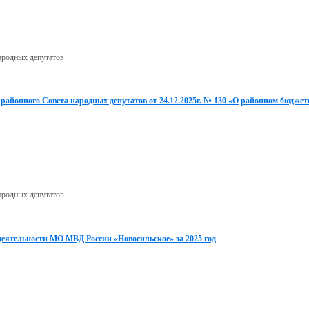
ародных депутатов
районного Совета народных депутатов от 24.12.2025г. № 130 «О районном бюджет
ародных депутатов
деятельности МО МВД России «Новосильское» за 2025 год