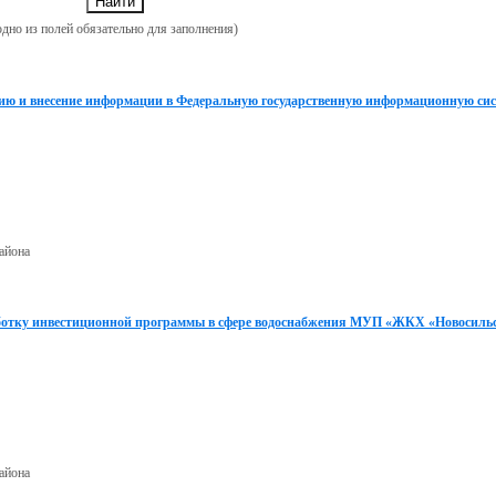
одно из полей обязательно для заполнения)
ацию и внесение информации в Федеральную государственную информационную си
айона
аботку инвестиционной программы в сфере водоснабжения МУП «ЖКХ «Новосиль
айона