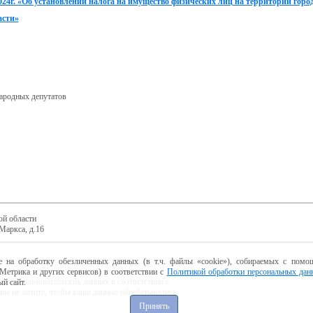
2024г. «Об установлении налога на имущество физических лиц на территории горо
асти»
ародных депутатов
ой области
Маркса, д.16
е на обработку обезличенных данных (в т.ч. файлы «cookie»), собираемых с помощ
Метрика и других сервисов) в соответствии с
Политикой обработки персональных дан
ботку пользовательских данных в соответствии с
й сайт.
 вы не хотите, чтобы ваши данные обрабатывались,
Принять