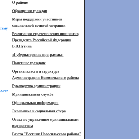
О районе
Обращения граждан
Меры поддержки участников
специальной военной операции
стему
Реализация стратегических инициатив
Президента Российской Федерации
В.В.Путина
«Губернаторские программы»
Почетные граждане
Органы власти и структура
Администрации Новосильского района
Руководство администрации
ское»
Муниципальная служба
Официальная информация
Экономика и социальная сфера
Отдел по управлению муниципальным
имуществом
Газета "Вестник Новосильского района"