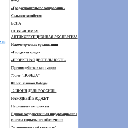
нужд
«Градостроительное зонирование»
Сельское хозяйство
ЕСИА
НЕЗАВИСИМАЯ
АНТИКОРРУПЦИОННАЯ ЭКСПЕРТИЗА
е на
Некоммерческие организации
«Городская среда»
«ПРОЕКТНАЯ ДЕЯТЕЛЬНОСТЬ»
Противодействие коррупции
75 лет "ПОБЕДА"
80 лет Великой Победы
12 ИЮНЯ ДЕНЬ РОССИИ!!!
НАРОДНЫЙ БЮДЖЕТ
Национальные проекты
Единая государственная информационная
система социального обеспечения
"муниципальный контроль"