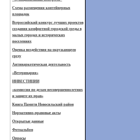
Схема размещения контейнерных
площадок
Всероссийский конкурс лучших проектов
создания комфортной городской среды в
малых городах и исторических
поселениях
Оценка воздействия на окружающую
среду
Антинаркотическая деятельность
«Ветеринария»
ИНВЕСТИЦИИ
«комиссия по делам несовершеннолетних
и защите их прав»
Книга Памяти Новосильский район
Нормативно-правовые акты
Открытые данные
Фотоальбом
Опросы