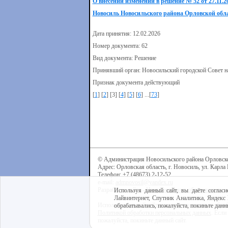
О внесении изменений в решение № 52 от 27.11.
Новосиль Новосильского района Орловской обл
Дата принятия: 12.02.2026
Номер документа: 62
Вид документа: Решение
Принявший орган: Новосильский городской Совет н
Признак документа действующий
[
1
] [
2
] [3] [
4
] [
5
] [
6
] ...[
73
]
© Администрация Новосильского района Орловск
Адрес: Орловская область, г. Новосиль, ул. Карла 
Телефон: +7 (48673) 2-12-52
e-mail:
admnovosil@yandex.ru
Разработка сайта -
Центр интернет-образования
Используя данный сайт, вы даёте согласи
Лайвинтернет, Спутник Аналитика, Яндекс 
Используя данный сайт, вы даёте согласие на обра
обрабатывались, пожалуйста, покиньте данны
Политикой обработки персональных данных
. Если
пожалуйста, покиньте данный сайт.