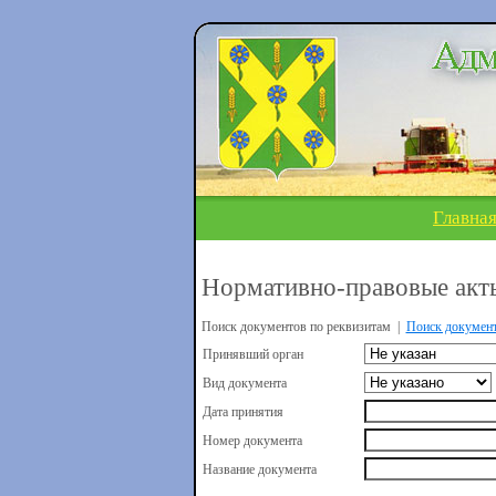
Главна
Нормативно-правовые акт
Поиск документов по реквизитам |
Поиск докумен
Принявший орган
Вид документа
Дата принятия
Номер документа
Название документа