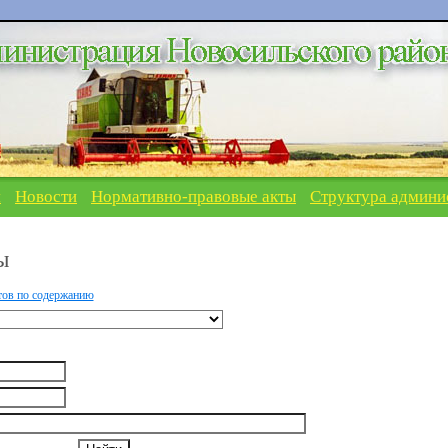
я
Новости
Нормативно-правовые акты
Структура админи
ы
тов по содержанию