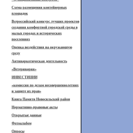
Схема размещения контейнерных
площадок
Всероссийский конкурс лучших проектов
создания комфортной городской среды в
малых городах и исторических
поселениях
Оценка воздействия на окружающую
среду
Антинаркотическая деятельность
«Ветеринария»
ИНВЕСТИЦИИ
«комиссия по делам несовершеннолетних
и защите их прав»
Книга Памяти Новосильский район
Нормативно-правовые акты
Открытые данные
Фотоальбом
Опросы