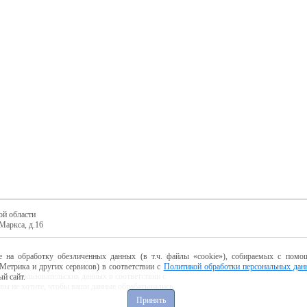
ой области
Маркса, д.16
е на обработку обезличенных данных (в т.ч. файлы «cookie»), собираемых с помощ
Метрика и других сервисов) в соответствии с
Политикой обработки персональных дан
ботку пользовательских данных в соответствии с
й сайт.
 вы не хотите, чтобы ваши данные обрабатывались,
Принять