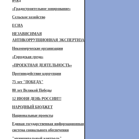
нужд
«Градостроительное зонирование»
Сельское хозяйство
ЕСИА
НЕЗАВИСИМАЯ
АНТИКОРРУПЦИОННАЯ ЭКСПЕРТИЗА
Некоммерческие организации
«Городская среда»
«ПРОЕКТНАЯ ДЕЯТЕЛЬНОСТЬ»
Противодействие коррупции
75 лет "ПОБЕДА"
80 лет Великой Победы
12 ИЮНЯ ДЕНЬ РОССИИ!!!
НАРОДНЫЙ БЮДЖЕТ
Национальные проекты
Единая государственная информационная
система социального обеспечения
"муниципальный контроль"