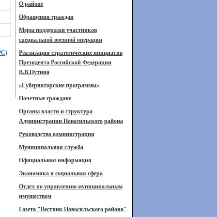
О районе
Обращения граждан
Меры поддержки участников
специальной военной операции
РС)
Реализация стратегических инициатив
Президента Российской Федерации
В.В.Путина
«Губернаторские программы»
Почетные граждане
Органы власти и структура
Администрации Новосильского района
Руководство администрации
Муниципальная служба
Официальная информация
Экономика и социальная сфера
Отдел по управлению муниципальным
имуществом
Газета "Вестник Новосильского района"