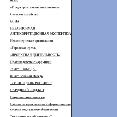
нужд
«Градостроительное зонирование»
Сельское хозяйство
ЕСИА
НЕЗАВИСИМАЯ
АНТИКОРРУПЦИОННАЯ ЭКСПЕРТИЗА
Некоммерческие организации
«Городская среда»
«ПРОЕКТНАЯ ДЕЯТЕЛЬНОСТЬ»
Противодействие коррупции
75 лет "ПОБЕДА"
80 лет Великой Победы
12 ИЮНЯ ДЕНЬ РОССИИ!!!
НАРОДНЫЙ БЮДЖЕТ
Национальные проекты
Единая государственная информационная
система социального обеспечения
"муниципальный контроль"