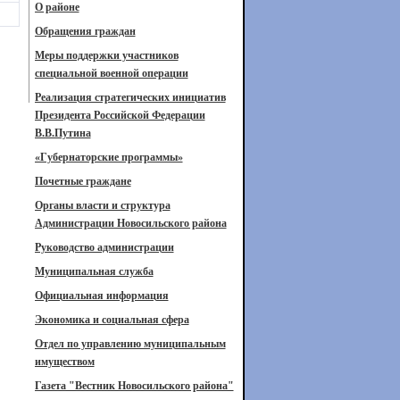
О районе
Обращения граждан
Меры поддержки участников
специальной военной операции
Реализация стратегических инициатив
Президента Российской Федерации
В.В.Путина
«Губернаторские программы»
Почетные граждане
Органы власти и структура
Администрации Новосильского района
Руководство администрации
Муниципальная служба
Официальная информация
Экономика и социальная сфера
Отдел по управлению муниципальным
имуществом
Газета "Вестник Новосильского района"