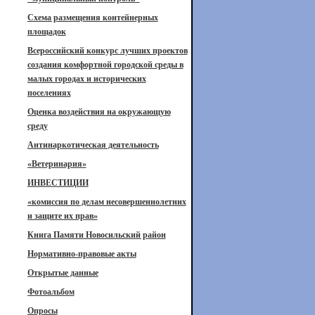
Схема размещения контейнерных
площадок
Всероссийский конкурс лучших проектов
создания комфортной городской среды в
малых городах и исторических
поселениях
Оценка воздействия на окружающую
среду
Антинаркотическая деятельность
«Ветеринария»
ИНВЕСТИЦИИ
«комиссия по делам несовершеннолетних
и защите их прав»
Книга Памяти Новосильский район
Нормативно-правовые акты
Открытые данные
Фотоальбом
Опросы