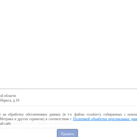
ой области
Маркса, д.16
е на обработку обезличенных данных (в т.ч. файлы «cookie»), собираемых с помощ
Метрика и других сервисов) в соответствии с
Политикой обработки персональных дан
ботку пользовательских данных в соответствии с
й сайт.
 вы не хотите, чтобы ваши данные обрабатывались,
Принять