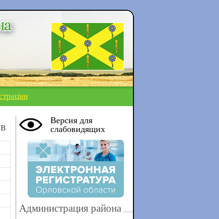
страции
Версия для
ов
слабовидящих
Администрация района