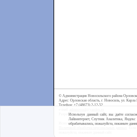
© Администрация Новосильского района Орловск
Адрес: Орловская область, г. Новосиль, ул. Карла 
Телефон: +7 (48673) 2-12-52
e-mail:
admnovosil@yandex.ru
Разработка сайта -
Центр интернет-образования
Используя данный сайт, вы даёте согласи
Лайвинтернет, Спутник Аналитика, Яндекс 
Используя данный сайт, вы даёте согласие на обра
обрабатывались, пожалуйста, покиньте данны
Политикой обработки персональных данных
. Если
пожалуйста, покиньте данный сайт.