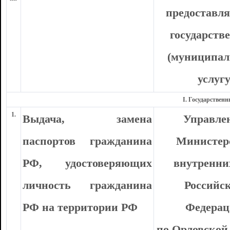
предостав
государств
(муниципал
услуг
I
. Государственн
1.
Выдача, замена
Управле
паспортов гражданина
Министер
РФ, удостоверяющих
внутренни
личность гражданина
Российс
РФ на территории РФ
Федера
по Орловской