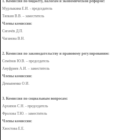
1. Комиссия по бюджету, налогам и экономической реформе:
Мурлыкина Е.И. - председатель
Тяпкин В.В. – заместитель
Члены комиссии:
Сигачёв Д.П.
Чаганова В.Н.
2. Комиссия по законодательству и правовому регулированию:
Семёнов Ю.В. – председатель
Ануфриев А.И. – заместитель
Члены комиссии:
Демьяненко О.И.
3. Комиссия по социальным вопросам:
Архипов С.Н. - председатель
Фролова Т.Ю. – заместитель
Члены комиссии:
Хвостова Е.Е.