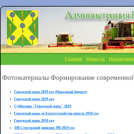
Главная
Новости
Нормативн
Фотоматериалы Формирование современной
Городской парк 2019 год (Народный бюджет)
Городской парк 2019 год
Субботник "Городской парк" 2019
Городской парк до благоустройства апрель 2018 год
Городской парк 2018 год
348 Стрелковой дивизии 39б 2019 год