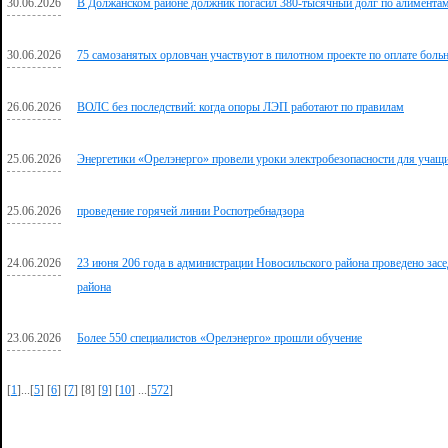
30.06.2026
В Должанском районе должник погасил 380-тысячный долг по алиментам
30.06.2026
75 самозанятых орловчан участвуют в пилотном проекте по оплате боль
26.06.2026
ВОЛС без последствий: когда опоры ЛЭП работают по правилам
25.06.2026
Энергетики «Орелэнерго» провели уроки электробезопасности для учащ
25.06.2026
проведение горячей линии Роспотребнадзора
24.06.2026
23 июня 206 года в администрации Новосильского района проведено зас
района
23.06.2026
Более 550 специалистов «Орелэнерго» прошли обучение
[
1
]...[
5
] [
6
] [
7
] [8] [
9
] [
10
] ...[
572
]