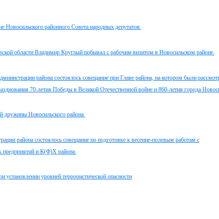
ие Новосильского районного Совета народных депутатов.
овской области Владимир Круглый побывал с рабочим визитом в Новосильском районе.
 администрации района состоялось совещание при Главе района, на котором были рассмо
разднования 70-летия Победы в Великой Отечественной войне и 860-летия города Новос
й дружины Новосильского района.
трации района состоялось совещание по подготовке к весенне-полевым работам с
 предприятий и К(Ф)Х района.
ри установлении уровней террористической опасности