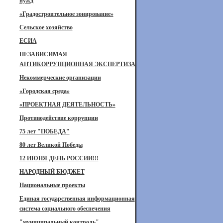
нужд
«Градостроительное зонирование»
Сельское хозяйство
ЕСИА
НЕЗАВИСИМАЯ
АНТИКОРРУПЦИОННАЯ ЭКСПЕРТИЗА
Некоммерческие организации
«Городская среда»
«ПРОЕКТНАЯ ДЕЯТЕЛЬНОСТЬ»
Противодействие коррупции
75 лет "ПОБЕДА"
80 лет Великой Победы
12 ИЮНЯ ДЕНЬ РОССИИ!!!
НАРОДНЫЙ БЮДЖЕТ
Национальные проекты
Единая государственная информационная
система социального обеспечения
"муниципальный контроль"