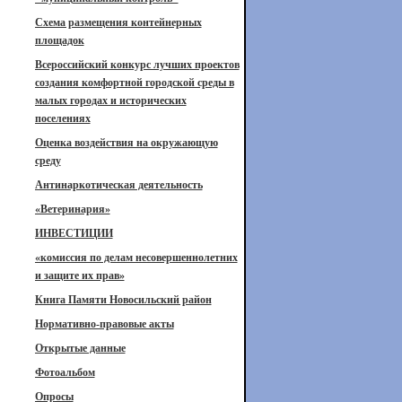
Схема размещения контейнерных
площадок
Всероссийский конкурс лучших проектов
создания комфортной городской среды в
малых городах и исторических
поселениях
Оценка воздействия на окружающую
среду
Антинаркотическая деятельность
«Ветеринария»
ИНВЕСТИЦИИ
«комиссия по делам несовершеннолетних
и защите их прав»
Книга Памяти Новосильский район
Нормативно-правовые акты
Открытые данные
Фотоальбом
Опросы