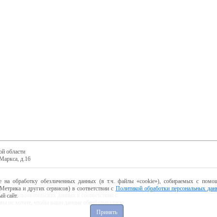
ой области
Маркса, д.16
е на обработку обезличенных данных (в т.ч. файлы «cookie»), собираемых с помощ
Метрика и других сервисов) в соответствии с
Политикой обработки персональных дан
ботку пользовательских данных в соответствии с
й сайт.
 вы не хотите, чтобы ваши данные обрабатывались,
Принять