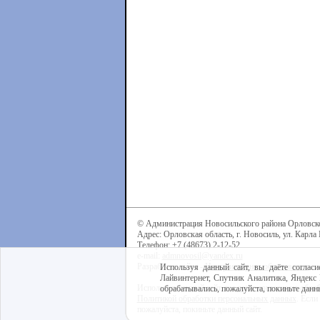
© Администрация Новосильского района Орловск
Адрес: Орловская область, г. Новосиль, ул. Карла 
Телефон: +7 (48673) 2-12-52
e-mail:
admnovosil@yandex.ru
Разработка сайта -
Центр интернет-образования
Используя данный сайт, вы даёте согласи
Лайвинтернет, Спутник Аналитика, Яндекс 
Используя данный сайт, вы даёте согласие на обра
обрабатывались, пожалуйста, покиньте данны
Политикой обработки персональных данных
. Если
пожалуйста, покиньте данный сайт.