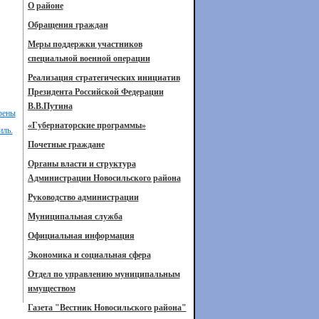
О районе
Обращения граждан
Меры поддержки участников
специальной военной операции
Реализация стратегических инициатив
Президента Российской Федерации
В.В.Путина
трены
«Губернаторские программы»
иль.
Почетные граждане
Органы власти и структура
Администрации Новосильского района
Руководство администрации
Муниципальная служба
Официальная информация
Экономика и социальная сфера
Отдел по управлению муниципальным
имуществом
Газета "Вестник Новосильского района"