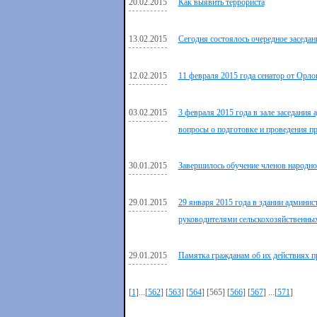
20.02.2015
Как выявить террориста
13.02.2015
Сегодня состоялось очередное заседан
12.02.2015
11 февраля 2015 года сенатор от Орл
03.02.2015
3 февраля 2015 года в зале заседания
вопросы о подготовке и проведения п
30.01.2015
Завершилось обучение членов народно
29.01.2015
29 января 2015 года в здании админис
руководителями сельскохозяйственных
29.01.2015
Памятка гражданам об их действиях п
[
1
]...[
562
] [
563
] [
564
] [565] [
566
] [
567
] ...[
571
]