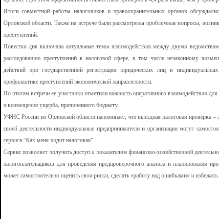
Итоги совместной работы налоговиков и правоохранительных органов обсуждал
Орловской области. Также на встрече были рассмотрены проблемные вопросы, возни
преступлений.
Повестка дня включала актуальные темы взаимодействия между двумя ведомствам
расследованию преступлений в налоговой сфере, в том числе незаконному возм
действий при государственной регистрации юридических лиц и индивидуальных
профилактике преступлений экономической направленности.
По итогам встречи ее участники отметили важность оперативного взаимодействия дл
и возмещения ущерба, причиненного бюджету.
УФНС России по Орловской области напоминает, что выездная налоговая проверка – 
своей деятельности индивидуальные предприниматели и организации могут самосто
сервиса "Как меня видит налоговая".
Сервис позволяет получить доступ к показателям финансово-хозяйственной деятельн
налогоплательщиков для проведения предпроверочного анализа и планирования пр
может самостоятельно оценить свои риски, сделать «работу над ошибками» и избежать