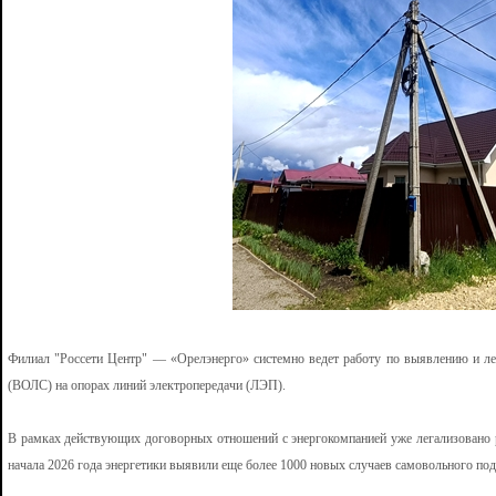
Филиал "Россети Центр" — «Орелэнерго» системно ведет работу по выявлению и ле
(ВОЛС) на опорах линий электропередачи (ЛЭП).
В рамках действующих договорных отношений с энергокомпанией уже легализовано р
начала 2026 года энергетики выявили еще более 1000 новых случаев самовольного под