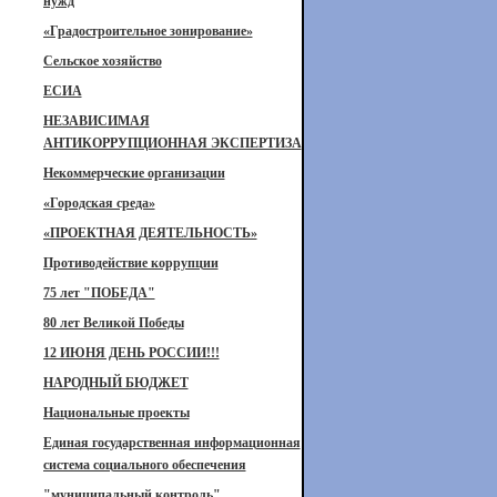
нужд
«Градостроительное зонирование»
Сельское хозяйство
ЕСИА
НЕЗАВИСИМАЯ
АНТИКОРРУПЦИОННАЯ ЭКСПЕРТИЗА
Некоммерческие организации
«Городская среда»
«ПРОЕКТНАЯ ДЕЯТЕЛЬНОСТЬ»
Противодействие коррупции
75 лет "ПОБЕДА"
80 лет Великой Победы
12 ИЮНЯ ДЕНЬ РОССИИ!!!
НАРОДНЫЙ БЮДЖЕТ
Национальные проекты
Единая государственная информационная
система социального обеспечения
"муниципальный контроль"