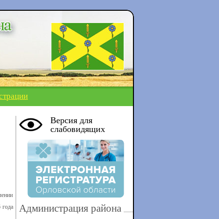
страции
Версия для
слабовидящих
лении
Администрация района
 года