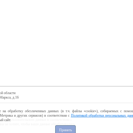
ой области
Маркса, д.16
е на обработку обезличенных данных (в т.ч. файлы «cookie»), собираемых с помощ
Метрика и других сервисов) в соответствии с
Политикой обработки персональных дан
ботку пользовательских данных в соответствии с
й сайт.
 вы не хотите, чтобы ваши данные обрабатывались,
Принять