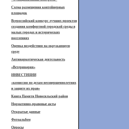
Схема размещения контейнерных
площадок
Всероссийский конкурс лучших проектов
создания комфортной городской среды в
малых городах и исторических
поселениях
Оценка воздействия на окружающую
среду
Антинаркотическая деятельность
«Ветеринария»
ИНВЕСТИЦИИ
«комиссия по делам несовершеннолетних
и защите их прав»
Книга Памяти Новосильский район
Нормативно-правовые акты
Открытые данные
Фотоальбом
Опросы