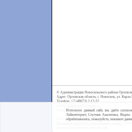
© Администрация Новосильского района Орловск
Адрес: Орловская область, г. Новосиль, ул. Карла 
Телефон: +7 (48673) 2-12-52
e-mail:
admnovosil@yandex.ru
Разработка сайта -
Центр интернет-образования
Используя данный сайт, вы даёте согласи
Лайвинтернет, Спутник Аналитика, Яндекс 
Используя данный сайт, вы даёте согласие на обра
обрабатывались, пожалуйста, покиньте данны
Политикой обработки персональных данных
. Если
пожалуйста, покиньте данный сайт.