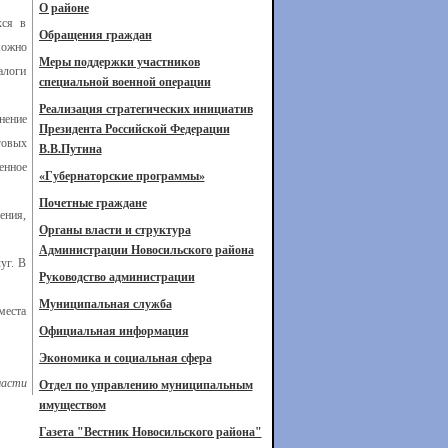
О районе
хся в
Обращения граждан
можно
Меры поддержки участников
алоги
специальной военной операции
Реализация стратегических инициатив
нение
Президента Российской Федерации
говых
В.В.Путина
енное
«Губернаторские программы»
Почетные граждане
ения,
Органы власти и структура
Администрации Новосильского района
уг. В
Руководство администрации
Муниципальная служба
места
Официальная информация
Экономика и социальная сфера
ласти
Отдел по управлению муниципальным
имуществом
Газета "Вестник Новосильского района"