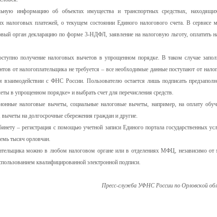
альную информацию об объектах имущества и транспортных средствах, находящи
ых налоговых платежей, о текущем состоянии Единого налогового счета. В сервисе 
говый орган декларацию по форме 3-НДФЛ, заявление на налоговую льготу, оплатить н
оступно получение налоговых вычетов в упрощенном порядке. В таком случае запол
тов от налогоплательщика не требуется – все необходимые данные поступают от нало
 взаимодействии с ФНС России. Пользователю остается лишь подписать предзаполн
еты в упрощенном порядке» и выбрать счет для перечисления средств.
онные налоговые вычеты, социальные налоговые вычеты, например, на оплату обуч
 вычеты на долгосрочные сбережения граждан и другие.
нету – регистрация с помощью учетной записи Единого портала государственных усл
семь тысяч орловчан.
ательщика можно в любом налоговом органе или в отделениях МФЦ, независимо от 
 использованием квалифицированной электронной подписи.
Пресс-служба УФНС России по Орловской об