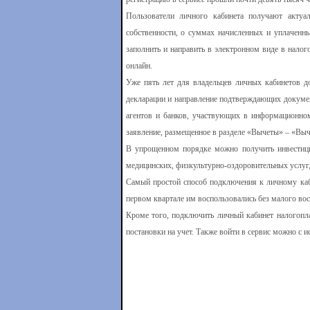
Пользователи личного кабинета получают акту
собственности, о суммах начисленных и уплаченн
заполнить и направить в электронном виде в нало
онлайн.
Уже пять лет для владельцев личных кабинетов д
декларации и направление подтверждающих докумен
агентов и банков, участвующих в информационном
заявление, размещенное в разделе «Вычеты» – «Выч
В упрощенном порядке можно получить инвестици
медицинских, физкультурно-оздоровительных услуг,
Самый простой способ подключения к личному каби
первом квартале им воспользовались без малого во
Кроме того, подключить личный кабинет налогопл
постановки на учет. Также войти в сервис можно с