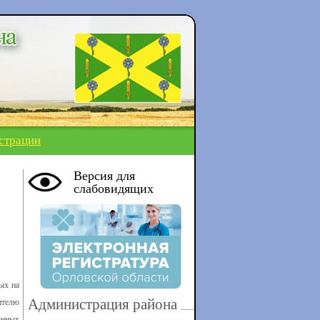
страции
Версия для
слабовидящих
ых на
Администрация района
ителю
онных