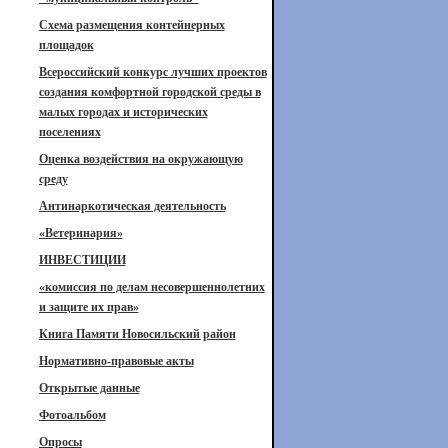
Схема размещения контейнерных
площадок
Всероссийский конкурс лучших проектов
создания комфортной городской среды в
малых городах и исторических
поселениях
Оценка воздействия на окружающую
среду
Антинаркотическая деятельность
«Ветеринария»
ИНВЕСТИЦИИ
«комиссия по делам несовершеннолетних
и защите их прав»
Книга Памяти Новосильский район
Нормативно-правовые акты
Открытые данные
Фотоальбом
Опросы