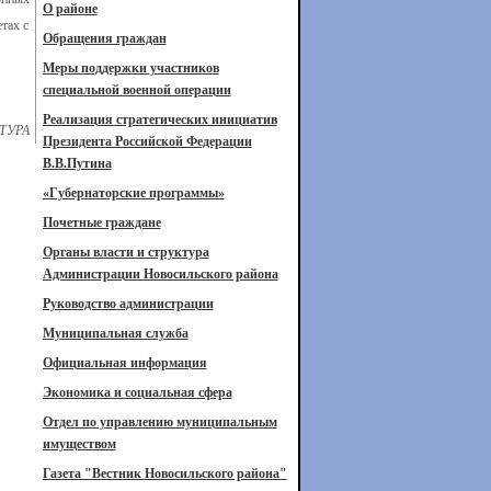
О районе
тах с
Обращения граждан
Меры поддержки участников
специальной военной операции
Реализация стратегических инициатив
ТУРА
Президента Российской Федерации
В.В.Путина
«Губернаторские программы»
Почетные граждане
Органы власти и структура
Администрации Новосильского района
Руководство администрации
Муниципальная служба
Официальная информация
Экономика и социальная сфера
Отдел по управлению муниципальным
имуществом
Газета "Вестник Новосильского района"