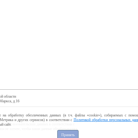
ой области
Маркса, д.16
е на обработку обезличенных данных (в т.ч. файлы «cookie»), собираемых с помощ
Метрика и других сервисов) в соответствии с
Политикой обработки персональных дан
ботку пользовательских данных в соответствии с
й сайт.
 вы не хотите, чтобы ваши данные обрабатывались,
Принять