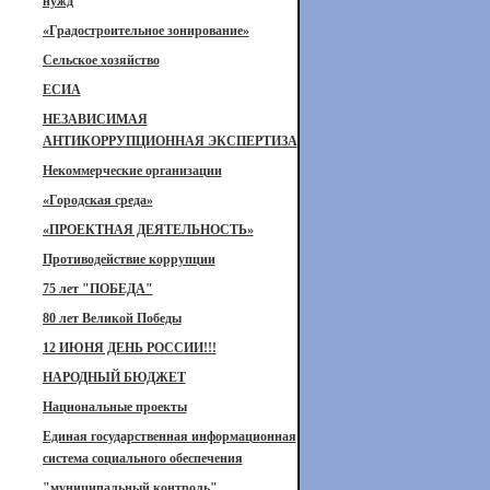
нужд
«Градостроительное зонирование»
Сельское хозяйство
ЕСИА
НЕЗАВИСИМАЯ
АНТИКОРРУПЦИОННАЯ ЭКСПЕРТИЗА
Некоммерческие организации
«Городская среда»
«ПРОЕКТНАЯ ДЕЯТЕЛЬНОСТЬ»
Противодействие коррупции
75 лет "ПОБЕДА"
80 лет Великой Победы
12 ИЮНЯ ДЕНЬ РОССИИ!!!
НАРОДНЫЙ БЮДЖЕТ
Национальные проекты
Единая государственная информационная
система социального обеспечения
"муниципальный контроль"