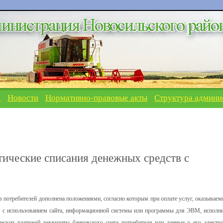
я
Новости
Нормативно-правовые акты
Структура админи
тические списания денежных средств с
рав потребителей дополнена положениями, согласно которым при оплате услуг, оказываем
т" с использованием сайта, информационной системы или программы для ЭВМ, исполн
ческих платежей реквизиты банковского счета потребителя или данные о его электр