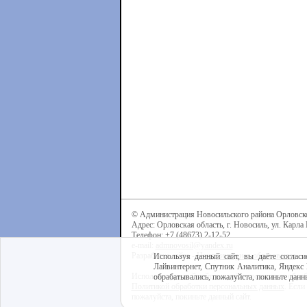
© Администрация Новосильского района Орловск
Адрес: Орловская область, г. Новосиль, ул. Карла 
Телефон: +7 (48673) 2-12-52
e-mail:
admnovosil@yandex.ru
Разработка сайта -
Центр интернет-образования
Используя данный сайт, вы даёте согласи
Лайвинтернет, Спутник Аналитика, Яндекс 
Используя данный сайт, вы даёте согласие на обра
обрабатывались, пожалуйста, покиньте данны
Политикой обработки персональных данных
. Если
пожалуйста, покиньте данный сайт.