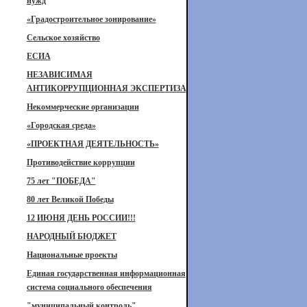
нужд
«Градостроительное зонирование»
Сельское хозяйство
ЕСИА
НЕЗАВИСИМАЯ
АНТИКОРРУПЦИОННАЯ ЭКСПЕРТИЗА
Некоммерческие организации
«Городская среда»
«ПРОЕКТНАЯ ДЕЯТЕЛЬНОСТЬ»
Противодействие коррупции
75 лет "ПОБЕДА"
80 лет Великой Победы
12 ИЮНЯ ДЕНЬ РОССИИ!!!
НАРОДНЫЙ БЮДЖЕТ
Национальные проекты
Единая государственная информационная
система социального обеспечения
"муниципальный контроль"