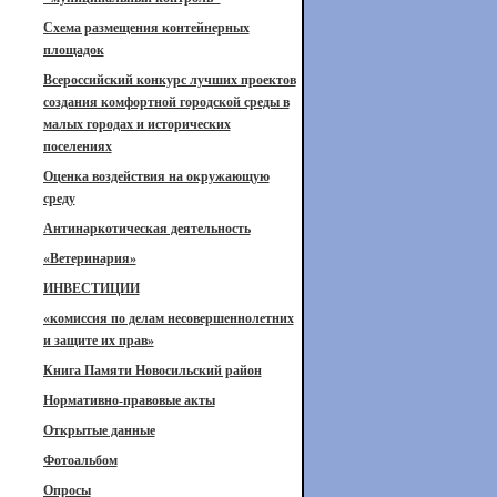
Схема размещения контейнерных
площадок
Всероссийский конкурс лучших проектов
создания комфортной городской среды в
малых городах и исторических
поселениях
Оценка воздействия на окружающую
среду
Антинаркотическая деятельность
«Ветеринария»
ИНВЕСТИЦИИ
«комиссия по делам несовершеннолетних
и защите их прав»
Книга Памяти Новосильский район
Нормативно-правовые акты
Открытые данные
Фотоальбом
Опросы