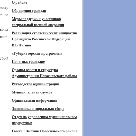
О районе
еестр
Обращения граждан
ел по
Меры поддержки участников
специальной военной операции
своим
Реализация стратегических инициатив
ность
Президента Российской Федерации
В.В.Путина
«Губернаторские программы»
ТУРА
Почетные граждане
Органы власти и структура
Администрации Новосильского района
Руководство администрации
Муниципальная служба
Официальная информация
Экономика и социальная сфера
Отдел по управлению муниципальным
имуществом
Газета "Вестник Новосильского района"