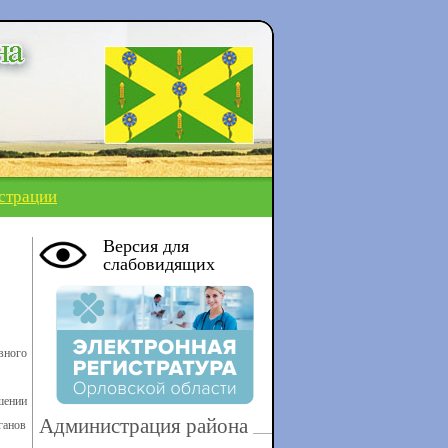
страции
Версия для
слабовидящих
вного
шении
Администрация района
ганов