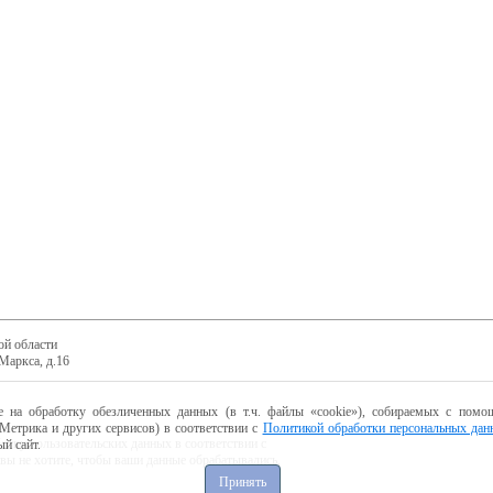
ой области
Маркса, д.16
е на обработку обезличенных данных (в т.ч. файлы «cookie»), собираемых с помощ
Метрика и других сервисов) в соответствии с
Политикой обработки персональных дан
ботку пользовательских данных в соответствии с
й сайт.
 вы не хотите, чтобы ваши данные обрабатывались,
Принять