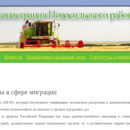
я
Новости
Нормативно-правовые акты
Структура админи
ва в сфере миграции
 № 248-ФЗ, который обеспечивает унификацию механизмов депортации и администрати
очение полномочий по их высылке у органов внутренних дел.
 за пределы Российской Федерации как мера административного наказания в отно
 судьей, должностными лицами пограничных органов, но и должностными лицами ор