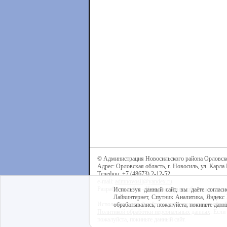
© Администрация Новосильского района Орловск
Адрес: Орловская область, г. Новосиль, ул. Карла 
Телефон: +7 (48673) 2-12-52
e-mail:
admnovosil@yandex.ru
Разработка сайта -
Центр интернет-образования
Используя данный сайт, вы даёте согласи
Лайвинтернет, Спутник Аналитика, Яндекс 
Используя данный сайт, вы даёте согласие на обра
обрабатывались, пожалуйста, покиньте данны
Политикой обработки персональных данных
. Если
пожалуйста, покиньте данный сайт.