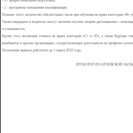
- 9 - профессиональной подготовки;
- 2 - программы повышения квалификации.
Помимо этого, количество обязательных часов при обучении на права категории «B» ув
Также кандидаты в водители смогут частично изучать теорию дистанционно с помощь
и успеваемость.
Кроме того, желающие учиться на права категории «C» и «D», а также будущие так
комбинатах и прочих организациях, осуществляющих деятельность по профилю соотв
Положения приказа действуют до 1 марта 2032 года.
ПРОКУРАТУРА ОРЛОВСКОЙ ОБЛ