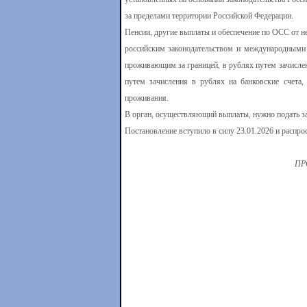
за пределами территории Российской Федерации.
Пенсии, другие выплаты и обеспечение по ОСС от не
российским законодательством и международными 
проживающим за границей, в рублях путем зачислен
путем зачисления в рублях на банковские счета,
проживания.
В орган, осуществляющий выплаты, нужно подать за
Постановление вступило в силу 23.01.2026 и распро
ПР