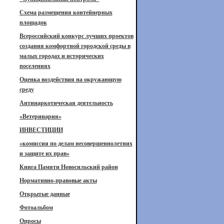
Схема размещения контейнерных
площадок
Всероссийский конкурс лучших проектов
создания комфортной городской среды в
малых городах и исторических
поселениях
Оценка воздействия на окружающую
среду
Антинаркотическая деятельность
«Ветеринария»
ИНВЕСТИЦИИ
«комиссия по делам несовершеннолетних
и защите их прав»
Книга Памяти Новосильский район
Нормативно-правовые акты
Открытые данные
Фотоальбом
Опросы