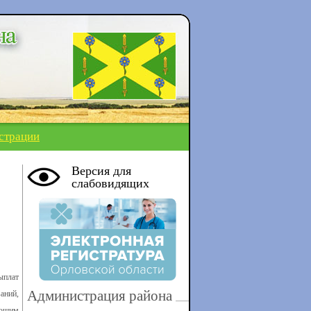
страции
Версия для
слабовидящих
ыплат
Администрация района
аний,
ающим