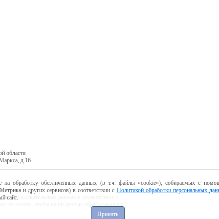
ой области
Маркса, д.16
е на обработку обезличенных данных (в т.ч. файлы «cookie»), собираемых с помощ
Метрика и других сервисов) в соответствии с
Политикой обработки персональных дан
ботку пользовательских данных в соответствии с
й сайт.
 вы не хотите, чтобы ваши данные обрабатывались,
Принять