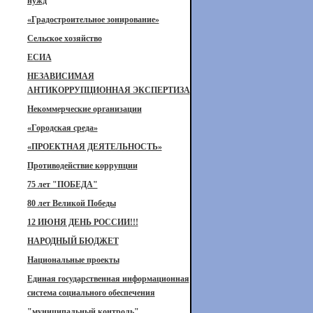
нужд
«Градостроительное зонирование»
Сельское хозяйство
ЕСИА
НЕЗАВИСИМАЯ
АНТИКОРРУПЦИОННАЯ ЭКСПЕРТИЗА
Некоммерческие организации
«Городская среда»
«ПРОЕКТНАЯ ДЕЯТЕЛЬНОСТЬ»
Противодействие коррупции
75 лет "ПОБЕДА"
80 лет Великой Победы
12 ИЮНЯ ДЕНЬ РОССИИ!!!
НАРОДНЫЙ БЮДЖЕТ
Национальные проекты
Единая государственная информационная
система социального обеспечения
"муниципальный контроль"