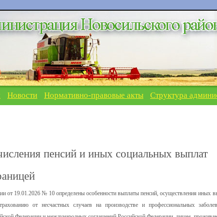
я
Новости
Нормативно-правовые акты
Структура админи
исления пенсий и иных социальных выплат
раницей
ии от 19.01.2026 № 10 определены особенности выплаты пенсий, осуществления иных в
трахованию от несчастных случаев на производстве и профессиональных заболев
сийской Федерации и международных соглашений Российской Федерации, лицам, прожив