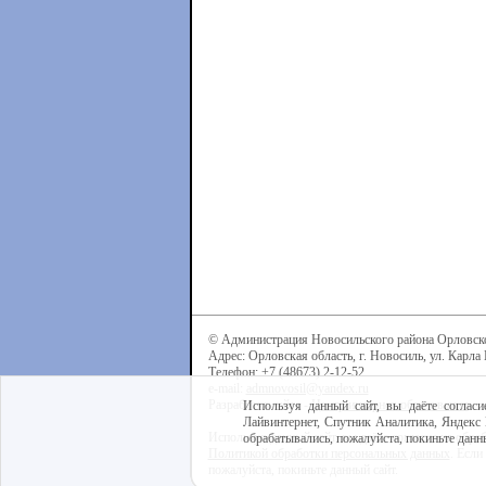
© Администрация Новосильского района Орловск
Адрес: Орловская область, г. Новосиль, ул. Карла 
Телефон: +7 (48673) 2-12-52
e-mail:
admnovosil@yandex.ru
Разработка сайта -
Центр интернет-образования
Используя данный сайт, вы даёте согласи
Лайвинтернет, Спутник Аналитика, Яндекс 
Используя данный сайт, вы даёте согласие на обра
обрабатывались, пожалуйста, покиньте данны
Политикой обработки персональных данных
. Если
пожалуйста, покиньте данный сайт.