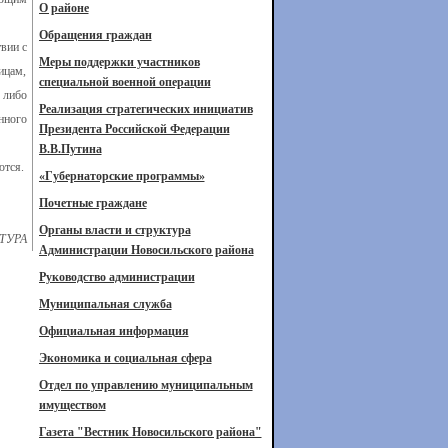
О районе
Обращения граждан
вии с
Меры поддержки участников
ицам,
специальной военной операции
 либо
Реализация стратегических инициатив
нного
Президента Российской Федерации
В.В.Путина
ются.
«Губернаторские программы»
Почетные граждане
Органы власти и структура
ТУРА
Администрации Новосильского района
Руководство администрации
Муниципальная служба
Официальная информация
Экономика и социальная сфера
Отдел по управлению муниципальным
имуществом
Газета "Вестник Новосильского района"