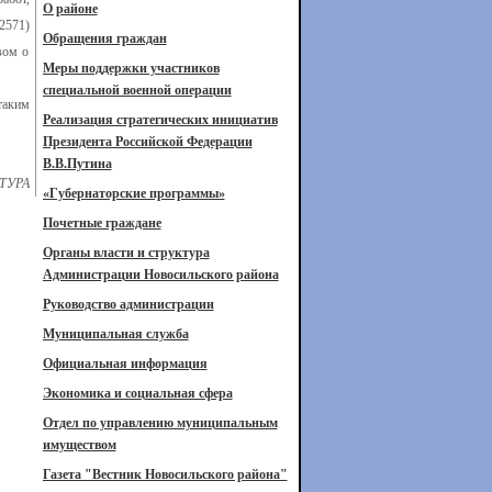
О районе
2571)
Обращения граждан
вом о
Меры поддержки участников
специальной военной операции
таким
Реализация стратегических инициатив
Президента Российской Федерации
В.В.Путина
ТУРА
«Губернаторские программы»
Почетные граждане
Органы власти и структура
Администрации Новосильского района
Руководство администрации
Муниципальная служба
Официальная информация
Экономика и социальная сфера
Отдел по управлению муниципальным
имуществом
Газета "Вестник Новосильского района"