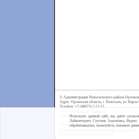
© Администрация Новосильского района Орловск
Адрес: Орловская область, г. Новосиль, ул. Карла 
Телефон: +7 (48673) 2-12-52
e-mail:
admnovosil@yandex.ru
Разработка сайта -
Центр интернет-образования
Используя данный сайт, вы даёте согласи
Лайвинтернет, Спутник Аналитика, Яндекс 
Используя данный сайт, вы даёте согласие на обра
обрабатывались, пожалуйста, покиньте данны
Политикой обработки персональных данных
. Если
пожалуйста, покиньте данный сайт.