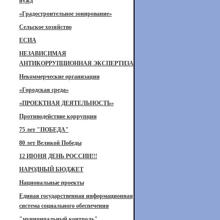
нужд
«Градостроительное зонирование»
Сельское хозяйство
ЕСИА
НЕЗАВИСИМАЯ
АНТИКОРРУПЦИОННАЯ ЭКСПЕРТИЗА
Некоммерческие организации
«Городская среда»
«ПРОЕКТНАЯ ДЕЯТЕЛЬНОСТЬ»
Противодействие коррупции
75 лет "ПОБЕДА"
80 лет Великой Победы
12 ИЮНЯ ДЕНЬ РОССИИ!!!
НАРОДНЫЙ БЮДЖЕТ
Национальные проекты
Единая государственная информационная
система социального обеспечения
"муниципальный контроль"