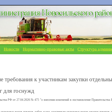
я
Новости
Нормативно-правовые акты
Структура админи
 требования к участникам закупки отдельн
уг для госнужд
льства РФ от 27.04.2026 № 475 "о внесении изменений в постановление Правительства 
отдельных видов товаров, работ, услуг, участникам отдельных видов закупок товаров, р