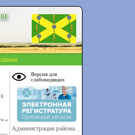
страции
Версия для
слабовидящих
ых
РФ от
Администрация района
абот,