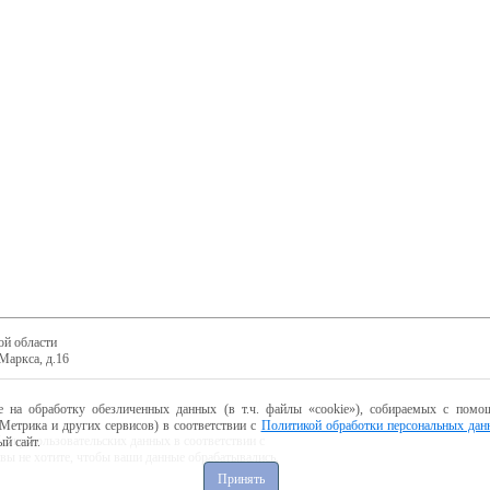
ой области
Маркса, д.16
е на обработку обезличенных данных (в т.ч. файлы «cookie»), собираемых с помощ
Метрика и других сервисов) в соответствии с
Политикой обработки персональных дан
ботку пользовательских данных в соответствии с
й сайт.
 вы не хотите, чтобы ваши данные обрабатывались,
Принять