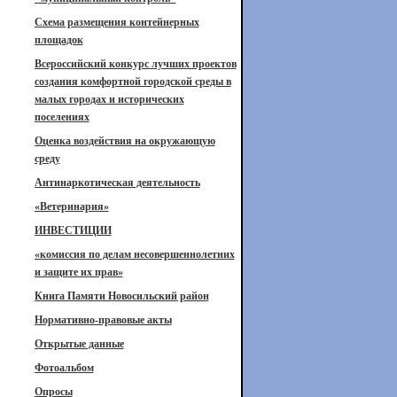
Схема размещения контейнерных
площадок
Всероссийский конкурс лучших проектов
создания комфортной городской среды в
малых городах и исторических
поселениях
Оценка воздействия на окружающую
среду
Антинаркотическая деятельность
«Ветеринария»
ИНВЕСТИЦИИ
«комиссия по делам несовершеннолетних
и защите их прав»
Книга Памяти Новосильский район
Нормативно-правовые акты
Открытые данные
Фотоальбом
Опросы