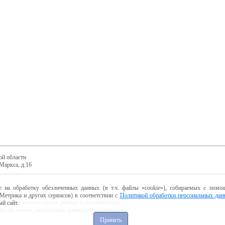
ой области
Маркса, д.16
е на обработку обезличенных данных (в т.ч. файлы «cookie»), собираемых с помощ
Метрика и других сервисов) в соответствии с
Политикой обработки персональных дан
ботку пользовательских данных в соответствии с
й сайт.
 вы не хотите, чтобы ваши данные обрабатывались,
Принять