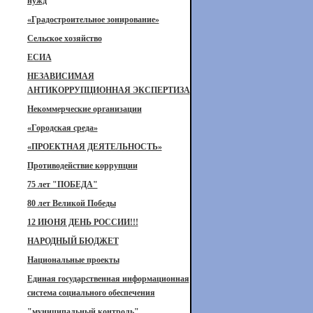
нужд
«Градостроительное зонирование»
Сельское хозяйство
ЕСИА
НЕЗАВИСИМАЯ
АНТИКОРРУПЦИОННАЯ ЭКСПЕРТИЗА
Некоммерческие организации
«Городская среда»
«ПРОЕКТНАЯ ДЕЯТЕЛЬНОСТЬ»
Противодействие коррупции
75 лет "ПОБЕДА"
80 лет Великой Победы
12 ИЮНЯ ДЕНЬ РОССИИ!!!
НАРОДНЫЙ БЮДЖЕТ
Национальные проекты
Единая государственная информационная
система социального обеспечения
"муниципальный контроль"