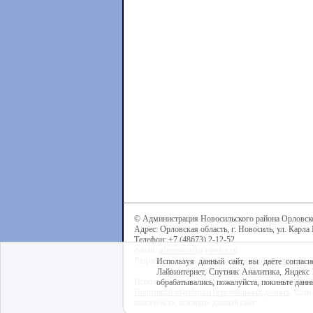
© Администрация Новосильского района Орловск
Адрес: Орловская область, г. Новосиль, ул. Карла 
Телефон: +7 (48673) 2-12-52
e-mail:
admnovosil@yandex.ru
Разработка сайта -
Центр интернет-образования
Используя данный сайт, вы даёте согласи
Лайвинтернет, Спутник Аналитика, Яндекс 
Используя данный сайт, вы даёте согласие на обра
обрабатывались, пожалуйста, покиньте данны
Политикой обработки персональных данных
. Если
пожалуйста, покиньте данный сайт.