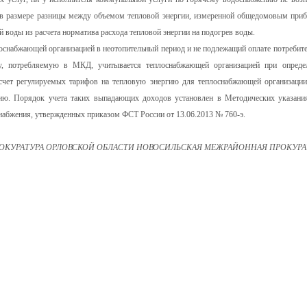
и в размере разницы между объемом тепловой энергии, измеренной общедомовым при
й воды из расчета норматива расхода тепловой энергии на подогрев воды.
оснабжающей организацией в неотопительный период и не подлежащий оплате потребит
у, потребляемую в МКД, учитывается теплоснабжающей организацией при опреде
счет регулируемых тарифов на тепловую энергию для теплоснабжающей организации
ию. Порядок учета таких выпадающих доходов установлен в Методических указани
снабжения, утвержденных приказом ФСТ России от 13.06.2013 № 760-э.
ОКУРАТУРА ОРЛОВСКОЙ ОБЛАСТИ НОВОСИЛЬСКАЯ МЕЖРАЙОННАЯ ПРОКУРА