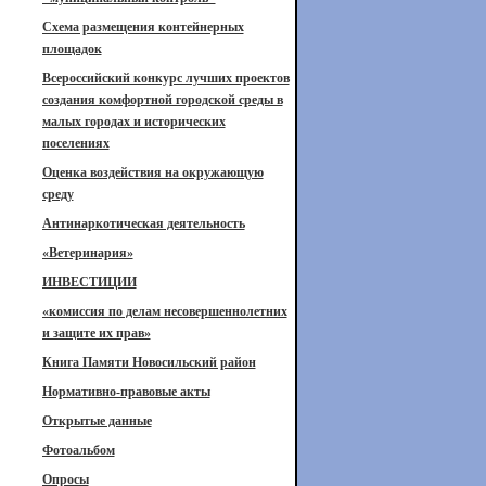
Схема размещения контейнерных
площадок
Всероссийский конкурс лучших проектов
создания комфортной городской среды в
малых городах и исторических
поселениях
Оценка воздействия на окружающую
среду
Антинаркотическая деятельность
«Ветеринария»
ИНВЕСТИЦИИ
«комиссия по делам несовершеннолетних
и защите их прав»
Книга Памяти Новосильский район
Нормативно-правовые акты
Открытые данные
Фотоальбом
Опросы