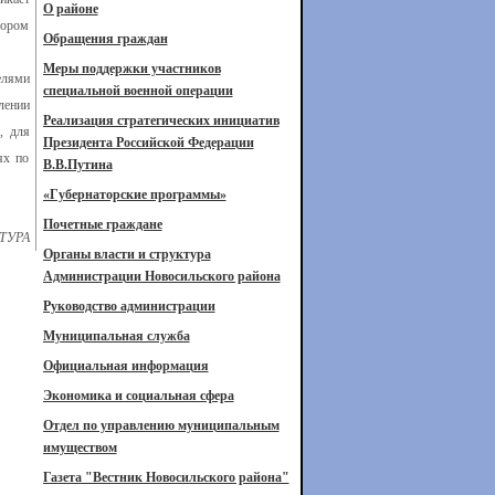
О районе
бором
Обращения граждан
Меры поддержки участников
елями
специальной военной операции
лении
Реализация стратегических инициатив
, для
Президента Российской Федерации
ях по
В.В.Путина
«Губернаторские программы»
Почетные граждане
ТУРА
Органы власти и структура
Администрации Новосильского района
Руководство администрации
Муниципальная служба
Официальная информация
Экономика и социальная сфера
Отдел по управлению муниципальным
имуществом
Газета "Вестник Новосильского района"