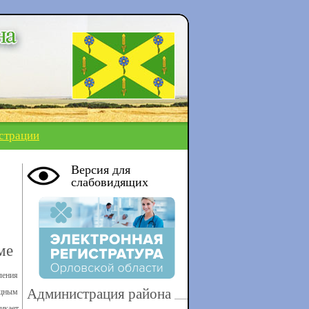
страции
Версия для
слабовидящих
ме
ления
Администрация района
ищным
икает