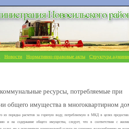
я
Новости
Нормативно-правовые акты
Структура админи
 коммунальные ресурсы, потребляемые при
нии общего имущества в многоквартирном до
то из порядка расчетов за горячую воду, потребляемую в МКД в целях предостав
нию и на содержание общего имущества, следует, что в соответствии с жил
х услуг, ни у исполнителя коммунальной услуги по горячему водоснабжению не возн