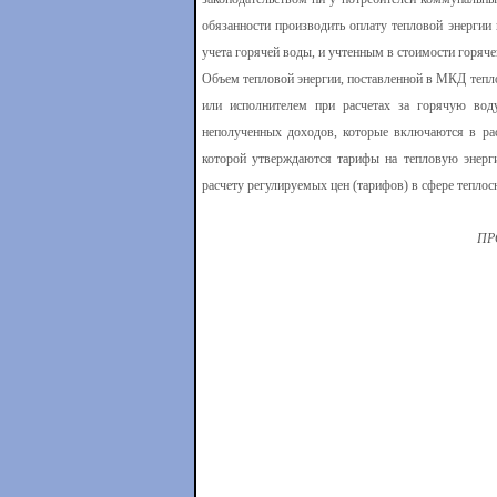
обязанности производить оплату тепловой энерги
учета горячей воды, и учтенным в стоимости горяче
Объем тепловой энергии, поставленной в МКД тепл
или исполнителем при расчетах за горячую вод
неполученных доходов, которые включаются в ра
которой утверждаются тарифы на тепловую энерг
расчету регулируемых цен (тарифов) в сфере тепло
ПР