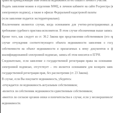
права на принадлежащие Вам объекты недвижимости без Вашего личного участия.
Подать заявление можно в отделении МФЦ, в личном кабинете на сайте Росреестра 
электронную подпись), а также в офисах Федеральной кадастровой палаты
(если заявление подается экстерриториально).
Исключением являются случаи, когда основанием для учетно-регистрационных д
требование судебного пристава-исполнителя. В этом случае обозначенная выше запись
Кроме того, как следует из ст. 36.2 Закона при представлении собственником (его 
случае отчуждения соответствующего объекта недвижимости заявления о госуд
собственности на объект недвижимости и прилагаемых к нему документов в ф
квалифицированной электронной подписью, запись об этом вносится в ЕГРН.
Следовательно, если заявление о государственной регистрации права на основани
электронной подписью, отсутствует – это является основанием для возврата зая
государственной регистрации прав, без рассмотрения (ст. 23 Закона).
В случае, если Вы покупаете недвижимость, убедитесь:
-отчуждается ли недвижимость актуальным собственником;
-является ли собственник недвижимости единственным собственником;
-имеется ли согласие органов опеки и попечительства в случае, если у несовершеннол
недвижимости.