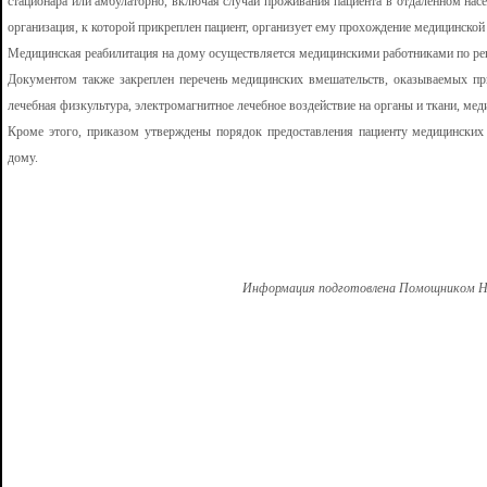
стационара или амбулаторно, включая случаи проживания пациента в отдаленном нас
организация, к которой прикреплен пациент, организует ему прохождение медицинской
Медицинская реабилитация на дому осуществляется медицинскими работниками по ре
Документом также закреплен перечень медицинских вмешательств, оказываемых пр
лечебная физкультура, электромагнитное лечебное воздействие на органы и ткани, мед
Кроме этого, приказом утверждены порядок предоставления пациенту медицинских
дому.
Информация подготовлена Помощником Но