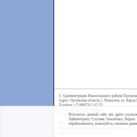
© Администрация Новосильского района Орловск
Адрес: Орловская область, г. Новосиль, ул. Карла 
Телефон: +7 (48673) 2-12-52
e-mail:
admnovosil@yandex.ru
Разработка сайта -
Центр интернет-образования
Используя данный сайт, вы даёте согласи
Лайвинтернет, Спутник Аналитика, Яндекс 
Используя данный сайт, вы даёте согласие на обра
обрабатывались, пожалуйста, покиньте данны
Политикой обработки персональных данных
. Если
пожалуйста, покиньте данный сайт.