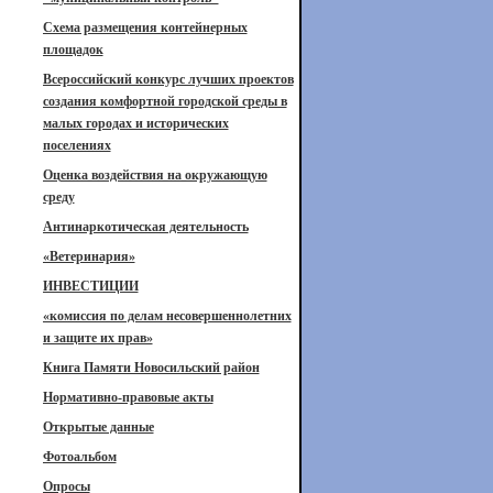
Схема размещения контейнерных
площадок
Всероссийский конкурс лучших проектов
создания комфортной городской среды в
малых городах и исторических
поселениях
Оценка воздействия на окружающую
среду
Антинаркотическая деятельность
«Ветеринария»
ИНВЕСТИЦИИ
«комиссия по делам несовершеннолетних
и защите их прав»
Книга Памяти Новосильский район
Нормативно-правовые акты
Открытые данные
Фотоальбом
Опросы