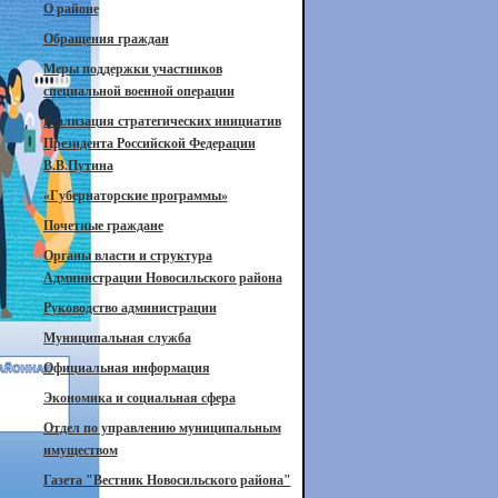
О районе
Обращения граждан
Меры поддержки участников
специальной военной операции
Реализация стратегических инициатив
Президента Российской Федерации
В.В.Путина
«Губернаторские программы»
Почетные граждане
Органы власти и структура
Администрации Новосильского района
Руководство администрации
Муниципальная служба
Официальная информация
Экономика и социальная сфера
Отдел по управлению муниципальным
имуществом
Газета "Вестник Новосильского района"