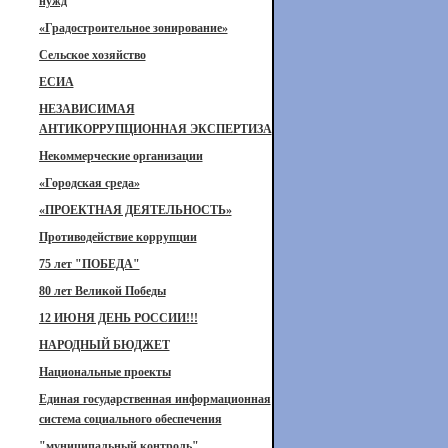
нужд
«Градостроительное зонирование»
Сельское хозяйство
ЕСИА
НЕЗАВИСИМАЯ
АНТИКОРРУПЦИОННАЯ ЭКСПЕРТИЗА
Некоммерческие организации
«Городская среда»
«ПРОЕКТНАЯ ДЕЯТЕЛЬНОСТЬ»
Противодействие коррупции
75 лет "ПОБЕДА"
80 лет Великой Победы
12 ИЮНЯ ДЕНЬ РОССИИ!!!
НАРОДНЫЙ БЮДЖЕТ
Национальные проекты
Единая государственная информационная
система социального обеспечения
"муниципальный контроль"