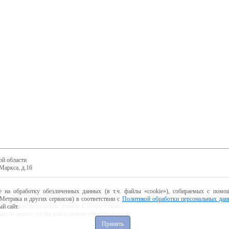
ой области
Маркса, д.16
е на обработку обезличенных данных (в т.ч. файлы «cookie»), собираемых с помощ
Метрика и других сервисов) в соответствии с
Политикой обработки персональных дан
ботку пользовательских данных в соответствии с
й сайт.
 вы не хотите, чтобы ваши данные обрабатывались,
Принять