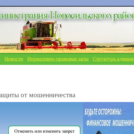
я
Новости
Нормативно-правовые акты
Структура админи
защиты от мошенничества