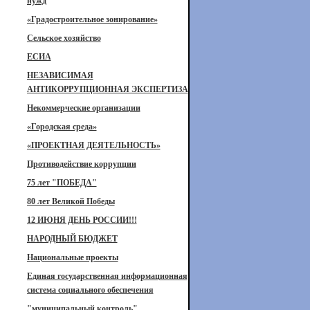
нужд
«Градостроительное зонирование»
Сельское хозяйство
ЕСИА
НЕЗАВИСИМАЯ
АНТИКОРРУПЦИОННАЯ ЭКСПЕРТИЗА
Некоммерческие организации
«Городская среда»
«ПРОЕКТНАЯ ДЕЯТЕЛЬНОСТЬ»
Противодействие коррупции
75 лет "ПОБЕДА"
80 лет Великой Победы
12 ИЮНЯ ДЕНЬ РОССИИ!!!
НАРОДНЫЙ БЮДЖЕТ
Национальные проекты
Единая государственная информационная
система социального обеспечения
"муниципальный контроль"