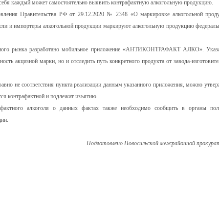
ть себя каждый может самостоятельно выявить контрафактную алкогольную продукцию.
новления Правительства РФ от 29.12.2020 № 2348 «О маркировке алкогольной прод
ели и импортеры алкогольной продукции маркируют алкогольную продукцию федерал
льного рынка разработано мобильное приложение «АНТИКОНТРАФАКТ АЛКО». Указ
ность акцизной марки, но и отследить путь конкретного продукта от завода-изготовите
равно не соответствия пункта реализации данным указанного приложения, можно утвер
тся контрафактной и подлежит изъятию.
рафактного алкоголя о данных фактах также необходимо сообщить в органы пол
ии.
Подготовлено Новосильской межрайонной прокура