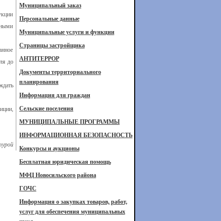
Муниципальный заказ
укции
Персональные данные
ьными
Муниципальные услуги и функции
Страницы застройщика
анное
АНТИТЕРРОР
ля до
Документы территориального
планирования
ждать
Информация для граждан
Сельские поселения
иции,
МУНИЦИПАЛЬНЫЕ ПРОГРАММЫ
ИНФОРМАЦИОННАЯ БЕЗОПАСНОСТЬ
турой
Конкурсы и аукционы
Бесплатная юридическая помощь
МФЦ Новосильского района
ГОЧС
Информация о закупках товаров, работ,
услуг для обеспечения муниципальных