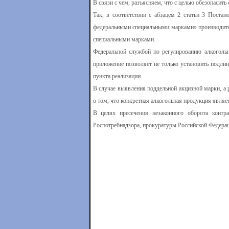
В связи с чем, разъясняем, что с целью обезопаси
Так, в соответствии с абзацем 2 статьи 3 Поста
федеральными специальными марками» производит
специальными марками.
Федеральной службой по регулированию алкого
приложение позволяет не только установить подлин
пункта реализации.
В случае выявления поддельной акцизной марки, а 
о том, что конкретная алкогольная продукция являе
В целях пресечения незаконного оборота конт
Роспотребнадзора, прокуратуры Российской Федерац