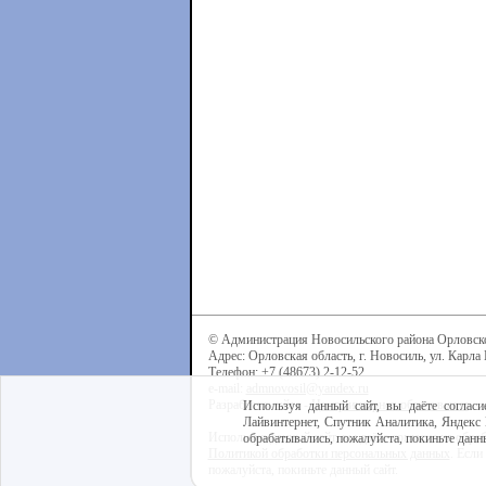
© Администрация Новосильского района Орловск
Адрес: Орловская область, г. Новосиль, ул. Карла 
Телефон: +7 (48673) 2-12-52
e-mail:
admnovosil@yandex.ru
Разработка сайта -
Центр интернет-образования
Используя данный сайт, вы даёте согласи
Лайвинтернет, Спутник Аналитика, Яндекс 
Используя данный сайт, вы даёте согласие на обра
обрабатывались, пожалуйста, покиньте данны
Политикой обработки персональных данных
. Если
пожалуйста, покиньте данный сайт.