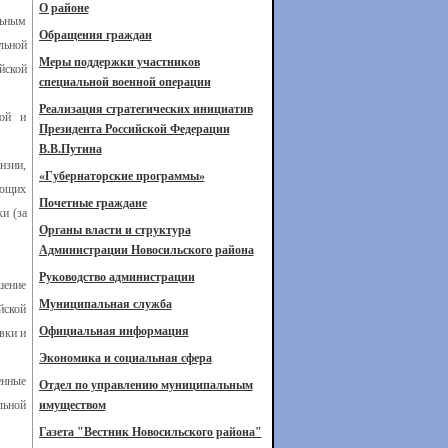
О районе
льным
Обращения граждан
льной
Меры поддержки участников
йской
специальной военной операции
Реализация стратегических инициатив
ной и
Президента Российской Федерации
В.В.Путина
нзии,
«Губернаторские программы»
ующих
Почетные граждане
и (за
Органы власти и структура
Администрации Новосильского района
Руководство администрации
шение
Муниципальная служба
йской
Официальная информация
вки и
Экономика и социальная сфера
енные
Отдел по управлению муниципальным
льной
имуществом
Газета "Вестник Новосильского района"