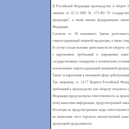
В Российской Федерации производство и оборот э
законом от 22.11.1995 № 171-ФЗ "О государствен
продукции", а также иными федеральными закон
Федерации.
Согласно ст. 18 названного Закона деятельнос
спиртосодержащей пищевой продукции, а также спи
В случае осуществления деятельности по обороту э
с нарушением требований к маркировке алког
государственным стандартам и техническим услови
исключением спиртосодержащей непищевой продукци
Также за нарушения в названной сфере действующим
Так, например, ст. 14.17 Кодекса Российской Фед
требований к производству или обороту этилового с
Федерации предусмотрена ответственность за произ
(или) нанесения информации, предусмотренной зако
Несмотря на предусмотренные виды ответственнос
на выявление мест торговли некачественной алког
продукцией продолжаются.