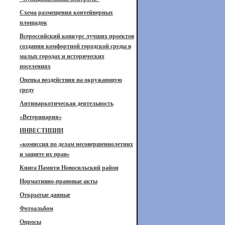
Схема размещения контейнерных
площадок
Всероссийский конкурс лучших проектов
создания комфортной городской среды в
малых городах и исторических
поселениях
Оценка воздействия на окружающую
среду
Антинаркотическая деятельность
«Ветеринария»
ИНВЕСТИЦИИ
«комиссия по делам несовершеннолетних
и защите их прав»
Книга Памяти Новосильский район
Нормативно-правовые акты
Открытые данные
Фотоальбом
Опросы