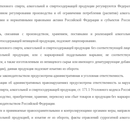
тилового спирта, алкогольной и спиртосодержащей продукции регулируются Федера
ном регулировании производства и об ограничении потребления (распития) алкого
ами и нормативными правовыми актами Российской Федерации и субъектов Росси
ть, связанная с производством, хранением, поставками и реализацией алкоголь
ртосодержащей непищевой продукции, подлежит лицензированию.
тилового спирта, алкогольной и спиртосодержащей продукция без соответствующей лице
ольной продукции, или с маркировкой поддельными марками; не соответств
ям, а также изготовленным из непищевого сырья или имеющего денатурирующие добавк
и), данная продукция подлежит изъятию из оборота.
 законодательством предусмотрена административная и уголовная ответственность.
ерации об административных правонарушениях предусмотрена ответственность за нару
пирта, алкогольной и спиртосодержащей продукции, ст. 171.1 Уголовного кодекса Росси
водство, приобретение, хранение, перевозку или сбыт товаров и продукции без маркиро
нодательством Российской Федерации.
ти и принимаемые правоохранительными и контролирующими органами меры, направл
ольной продукцией, и изъятие ее из оборота, факты отравлений суррогатной алкого