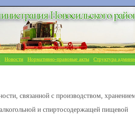
я
Новости
Нормативно-правовые акты
Структура админи
ости, связанной с производством, хранением
 алкогольной и спиртосодержащей пищевой