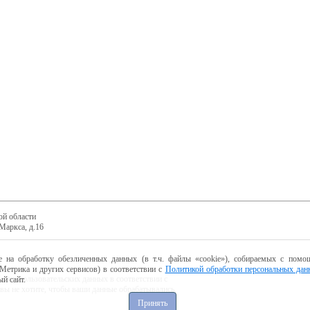
ой области
Маркса, д.16
е на обработку обезличенных данных (в т.ч. файлы «cookie»), собираемых с помощ
Метрика и других сервисов) в соответствии с
Политикой обработки персональных дан
ботку пользовательских данных в соответствии с
й сайт.
 вы не хотите, чтобы ваши данные обрабатывались,
Принять