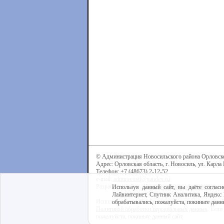
© Администрация Новосильского района Орловск
Адрес: Орловская область, г. Новосиль, ул. Карла 
Телефон: +7 (48673) 2-12-52
e-mail:
admnovosil@yandex.ru
Разработка сайта -
Центр интернет-образования
Используя данный сайт, вы даёте согласи
Лайвинтернет, Спутник Аналитика, Яндекс 
Используя данный сайт, вы даёте согласие на обра
обрабатывались, пожалуйста, покиньте данны
Политикой обработки персональных данных
. Если
пожалуйста, покиньте данный сайт.