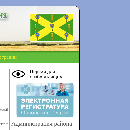
страции
Версия для
слабовидящих
нской
Администрация района
ярное