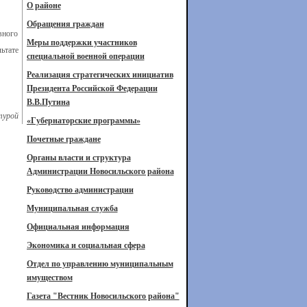
О районе
Обращения граждан
вного
Меры поддержки участников
ьтате
специальной военной операции
Реализация стратегических инициатив
Президента Российской Федерации
В.В.Путина
турой
«Губернаторские программы»
Почетные граждане
Органы власти и структура
Администрации Новосильского района
Руководство администрации
Муниципальная служба
Официальная информация
Экономика и социальная сфера
Отдел по управлению муниципальным
имуществом
Газета "Вестник Новосильского района"