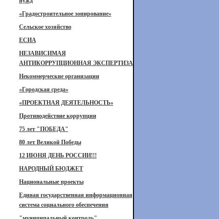
нужд
«Градостроительное зонирование»
Сельское хозяйство
ЕСИА
НЕЗАВИСИМАЯ
АНТИКОРРУПЦИОННАЯ ЭКСПЕРТИЗА
Некоммерческие организации
«Городская среда»
«ПРОЕКТНАЯ ДЕЯТЕЛЬНОСТЬ»
Противодействие коррупции
75 лет "ПОБЕДА"
80 лет Великой Победы
12 ИЮНЯ ДЕНЬ РОССИИ!!!
НАРОДНЫЙ БЮДЖЕТ
Национальные проекты
Единая государственная информационная
система социального обеспечения
"муниципальный контроль"