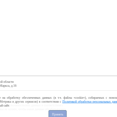
ой области
Маркса, д.16
е на обработку обезличенных данных (в т.ч. файлы «cookie»), собираемых с помощ
Метрика и других сервисов) в соответствии с
Политикой обработки персональных дан
ботку пользовательских данных в соответствии с
й сайт.
 вы не хотите, чтобы ваши данные обрабатывались,
Принять