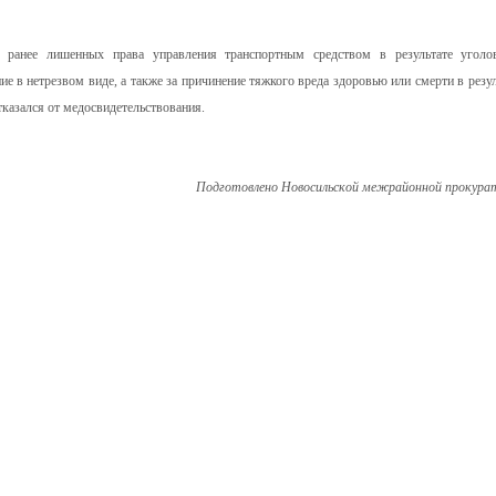
, ранее лишенных права управления транспортным средством в результате уголо
е в нетрезвом виде, а также за причинение тяжкого вреда здоровью или смерти в резул
тказался от медосвидетельствования.
Подготовлено Новосильской межрайонной прокура