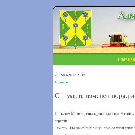
Главна
2022-03-28 13:27:46
Новости
С 1 марта изменен порядо
Приказом Министерства здравоохранения Российско
справки.
Так, тем, кто ранее был лишен прав за управление