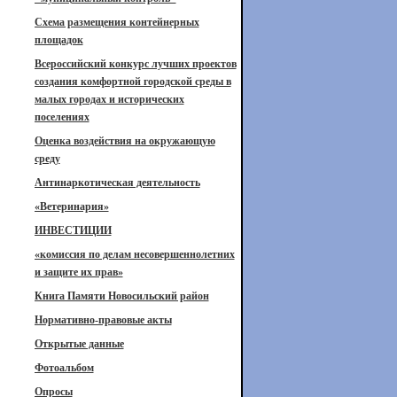
Схема размещения контейнерных
площадок
Всероссийский конкурс лучших проектов
создания комфортной городской среды в
малых городах и исторических
поселениях
Оценка воздействия на окружающую
среду
Антинаркотическая деятельность
«Ветеринария»
ИНВЕСТИЦИИ
«комиссия по делам несовершеннолетних
и защите их прав»
Книга Памяти Новосильский район
Нормативно-правовые акты
Открытые данные
Фотоальбом
Опросы