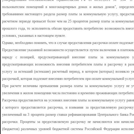
пользователям помещений в многоквартирных домах и жилых домов", определено
требованиями настоящего раздела размер платы за коммунальную услугу, предост
расчетном периоде превысит более чем на 25 процентов размер платы за коммунальн
прошлого года, то исполнитель обязан предоставить потребителю возможность внес
условиях, указанных в настоящем пункте.
Однако, необходимо помнить, что в случае предоставления рассрочки оплате подлежат 
Предоставление указанной возможности осуществляется путем включения в платежн
наряду с позицией, предусматривающей внесение платы за коммунальную ус
предусматривающих возможность внесения потребителем платы в рассрочку в раз
услугу за истекший (истекшие) расчетный период, в котором (которых) возникло 
рассрочкой, которая подлежит внесению потребителем при оплате коммунальной услуг
При расчете величины превышения размера платы за коммунальную услугу не уч
увеличения в жилом помещении числа постоянно и временно проживающих потребите
Рассрочка предоставляется на условиях внесения платы за коммунальную услугу равн
с которого предоставляется рассрочка, и взимания за предоставленную рассроч
увеличенный на 3 процента размер ставки рефинансирования Центрального банка Ро
рассрочки. Проценты за предоставляемую рассрочку не начисляются или начисля
(бюджетов) различных уровней бюджетной системы Российской Федерации исполнит