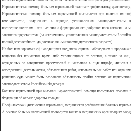
Наркологическая помощь больным наркоманией включает профилактику, диагностику,
Наркологическая помощь больным наркоманией оказывается при наличии их инф
вмешательство, полученного в порядке, установленном законодательством
несовершеннолетним - при наличии информированного добровольного согласия на м
законного представителя (за исключением установленных законодательством Российс
полной дееспособности до достижения ими восемнадцатилетнего возраста).
На больных наркоманией, находящихся под диспансерным наблюдением и продолжающ
вещества без назначения врача либо уклоняющихся от лечения, а также на лиц,
осужденных за совершение преступлений к наказанию в виде штрафа, лишения п
определенной деятельностью, обязательных работ, исправительных работ или ограни
решению суда может быть возложена обязанность пройти лечение от наркомани
законодательством Российской Федерации.
Больные наркоманией при оказании наркологической помощи пользуются правами па
Федерации об охране здоровья граждан.
Профилактика и диагностика наркомании, медицинская реабилитация больных наркома
А лечение больных наркоманией проводится только в медицинских организациях госуд