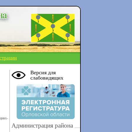
страции
Версия для
слабовидящих
циях-
Администрация района