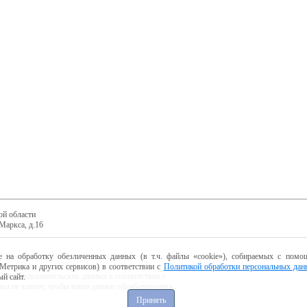
ой области
Маркса, д.16
е на обработку обезличенных данных (в т.ч. файлы «cookie»), собираемых с помощ
Метрика и других сервисов) в соответствии с
Политикой обработки персональных дан
ботку пользовательских данных в соответствии с
й сайт.
 вы не хотите, чтобы ваши данные обрабатывались,
Принять