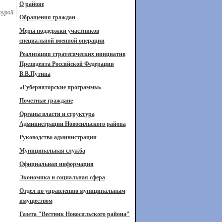
О районе
турой
Обращения граждан
Меры поддержки участников
специальной военной операции
Реализация стратегических инициатив
Президента Российской Федерации
В.В.Путина
«Губернаторские программы»
Почетные граждане
Органы власти и структура
Администрации Новосильского района
Руководство администрации
Муниципальная служба
Официальная информация
Экономика и социальная сфера
Отдел по управлению муниципальным
имуществом
Газета "Вестник Новосильского района"