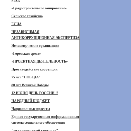
нужд
«Градостроительное зонирование»
Сельское хозяйство
ЕСИА
НЕЗАВИСИМАЯ
АНТИКОРРУПЦИОННАЯ ЭКСПЕРТИЗА
Некоммерческие организации
«Городская среда»
«ПРОЕКТНАЯ ДЕЯТЕЛЬНОСТЬ»
Противодействие коррупции
75 лет "ПОБЕДА"
80 лет Великой Победы
12 ИЮНЯ ДЕНЬ РОССИИ!!!
НАРОДНЫЙ БЮДЖЕТ
Национальные проекты
Единая государственная информационная
система социального обеспечения
"муниципальный контроль"