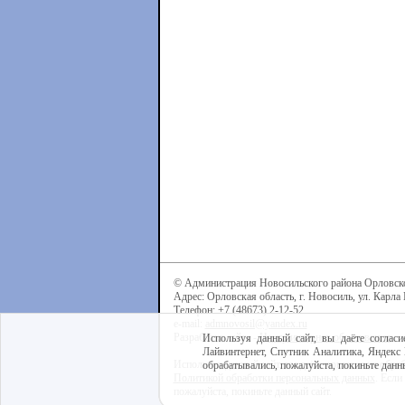
© Администрация Новосильского района Орловск
Адрес: Орловская область, г. Новосиль, ул. Карла 
Телефон: +7 (48673) 2-12-52
e-mail:
admnovosil@yandex.ru
Разработка сайта -
Центр интернет-образования
Используя данный сайт, вы даёте согласи
Лайвинтернет, Спутник Аналитика, Яндекс 
Используя данный сайт, вы даёте согласие на обра
обрабатывались, пожалуйста, покиньте данны
Политикой обработки персональных данных
. Если
пожалуйста, покиньте данный сайт.