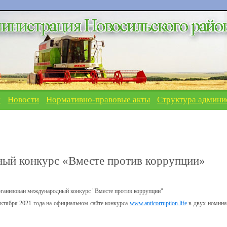
я
Новости
Нормативно-правовые акты
Структура админи
й конкурс «Вместе против коррупции»
рганизован международный конкурс "Вместе против коррупции"
октября 2021 года на официальном сайте конкурса
www.anticorruption.life
в двух номина