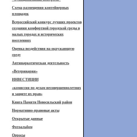
Схема размещения контейнерных
площадок
Всероссийский конкурс лучших проектов
создания комфортной городской среды в
малых городах и исторических
поселениях
Оценка воздействия на окружающую
среду
Антинаркотическая деятельность
«Ветеринария»
ИНВЕСТИЦИИ
«комиссия по делам несовершеннолетних
и защите их прав»
Книга Памяти Новосильский район
Нормативно-правовые акты
Открытые данные
Фотоальбом
Опросы