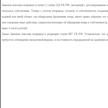
Законом внесены поправки в пункт 2 статьи 226 ГК РФ, связанный с регулированием
отказался собственник. Теперь с учетом поправок, человек, в собственности, владен
водный или иной объект, где обнаружена брошенная вещь, имеет право обратить эту 
или совершив иные действия, свидетельствующие об обращении вещи в собственность,
ниже 3 тысяч рублей.
Также Законом внесены поправки в редакцию статьи 887 ГК РФ. Установлено, что 
требуется соблюдение письменной формы, если стоимость передаваемой на хранении в