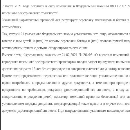
7 марта 2021 года вступили в силу изменения в Федеральный закон от 08.11.2007 
наземного электрического транспорта".
Указанный нормативный правовой акт регулирует перевозку пассажиров и багажа в 
автомобилях.
Так, статьей 21 указанного Федерального закона установлено, что лицо, отказавшееся
вместе с ним детей, и (или) от оплаты перевозки багажа и (или) провоза ручной кл
остановочном пункте с детьми, следующими вместе с ним.
Вместе с тем, Федеральным законом от 24.02.2021 № 26-ФЗ «О внесении изменений 
городского наземного электрического транспорта» введен запрет принудительно выса
достигших возраста 16 лет без сопровождения совершеннолетнего лица, которые не опл
Кроме того, представитель перевозчика или должностное лицо, уполномоченное на о
право потребовать к предъявлению и другие документы, а именно: при проезде
предъявлять по требованию, документ, удостоверяющий его личность, а в случае
свидетельства о рождении детей; пассажир, имеющий право на бесплатный или ль
установленном порядке документ, подтверждающий такое право, а в случае если это
документ, удостоверяющий личность. При непредставлении указанным пассажиром на