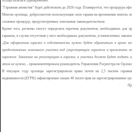
осуществляться одновременно.
"Гаражная амнистия" будет действовать до 2026 года. Планируется, что процедура о
Многие орловцы, добросовестно использующие свои гаражи на протяжении многих лет
сложных процедур, предусмотренных земельным законодательством.
Кроме того, регионы смогут определять перечень документов, необходимых для п
гаражом, в случае отсутствия у него необходимых документов, установленных законо
-
Для оформления гаража в собственность нужно будет обратиться в орган мес
предоставлении земельного участка под существующим гаражом и приложить л
гаражом. Заявление на регистрацию и гаража, и участка должен будет подать о
этом не нужно
, - прокомментировала руководитель Управления Росреестра по Орловс
В текущем году орловцы зарегистрировали права почти на 2,5 тысячи гаражны
недвижимости (ЕГРН) зафиксировано свыше 40 тысяч прав на зарегистрированные ор
Пр