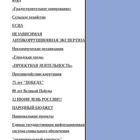
нужд
«Градостроительное зонирование»
Сельское хозяйство
ЕСИА
НЕЗАВИСИМАЯ
АНТИКОРРУПЦИОННАЯ ЭКСПЕРТИЗА
Некоммерческие организации
«Городская среда»
«ПРОЕКТНАЯ ДЕЯТЕЛЬНОСТЬ»
Противодействие коррупции
75 лет "ПОБЕДА"
80 лет Великой Победы
12 ИЮНЯ ДЕНЬ РОССИИ!!!
НАРОДНЫЙ БЮДЖЕТ
Национальные проекты
Единая государственная информационная
система социального обеспечения
"муниципальный контроль"