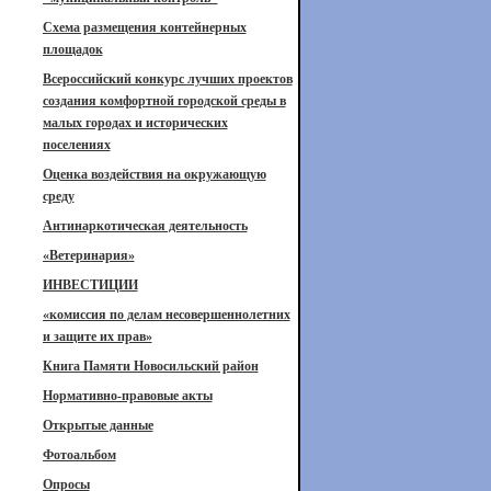
Схема размещения контейнерных
площадок
Всероссийский конкурс лучших проектов
создания комфортной городской среды в
малых городах и исторических
поселениях
Оценка воздействия на окружающую
среду
Антинаркотическая деятельность
«Ветеринария»
ИНВЕСТИЦИИ
«комиссия по делам несовершеннолетних
и защите их прав»
Книга Памяти Новосильский район
Нормативно-правовые акты
Открытые данные
Фотоальбом
Опросы