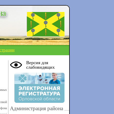
страции
Версия для
слабовидящих
димых
упной
Администрация района
ефона