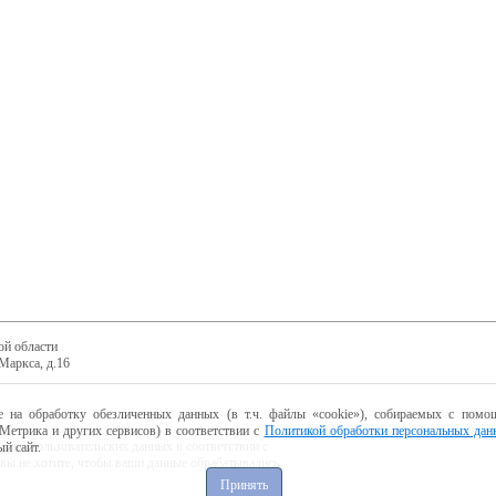
ой области
Маркса, д.16
е на обработку обезличенных данных (в т.ч. файлы «cookie»), собираемых с помощ
Метрика и других сервисов) в соответствии с
Политикой обработки персональных дан
ботку пользовательских данных в соответствии с
й сайт.
 вы не хотите, чтобы ваши данные обрабатывались,
Принять