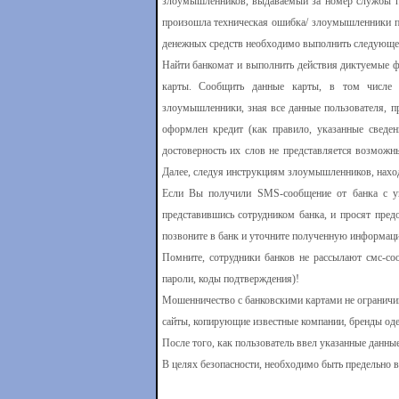
злоумышленников, выдаваемый за номер службы под
произошла техническая ошибка/ злоумышленники по
денежных средств необходимо выполнить следующе
Найти банкомат и выполнить действия диктуемые ф
карты. Сообщить данные карты, в том числе п
злоумышленники, зная все данные пользователя, п
оформлен кредит (как правило, указанные сведе
достоверность их слов не представляется возможн
Далее, следуя инструкциям злоумышленников, находя
Если Вы получили SMS-сообщение от банка с ув
представившись сотрудником банка, и просят пред
позвоните в банк и уточните полученную информац
Помните, сотрудники банков не рассылают смс-соо
пароли, коды подтверждения)!
Мошенничество с банковскими картами не ограничи
сайты, копирующие известные компании, бренды одеж
После того, как пользователь ввел указанные данные
В целях безопасности, необходимо быть предельно в