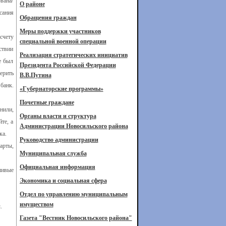
вана/
О районе
сания
Обращения граждан
Меры поддержки участников
счету
специальной военной операции
ствии
Реализация стратегических инициатив
е был
Президента Российской Федерации
ерить
В.В.Путина
банк.
«Губернаторские программы»
Почетные граждане
нили,
Органы власти и структура
те, а
Администрации Новосильского района
ка.
Руководство администрации
арты,
Муниципальная служба
Официальная информация
шивые
Экономика и социальная сфера
Отдел по управлению муниципальным
имуществом
.
Газета "Вестник Новосильского района"