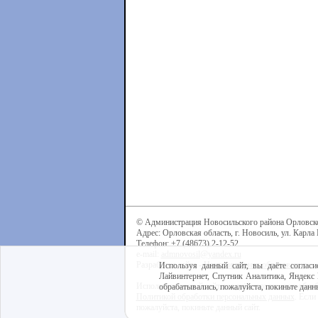
© Администрация Новосильского района Орловск
Адрес: Орловская область, г. Новосиль, ул. Карла 
Телефон: +7 (48673) 2-12-52
e-mail:
admnovosil@yandex.ru
Разработка сайта -
Центр интернет-образования
Используя данный сайт, вы даёте согласи
Лайвинтернет, Спутник Аналитика, Яндекс 
Используя данный сайт, вы даёте согласие на обра
обрабатывались, пожалуйста, покиньте данны
Политикой обработки персональных данных
. Если
пожалуйста, покиньте данный сайт.