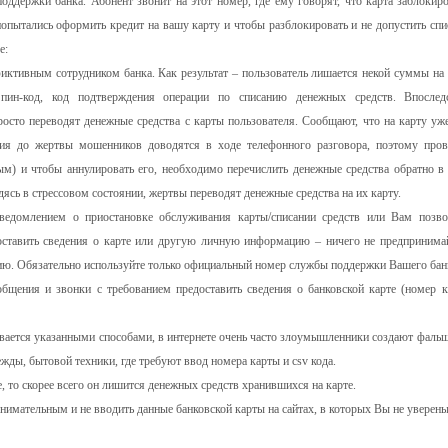
держки банка. Абонент звонит на этот номер, где ему говорят, что карта заблокиро
пытались оформить кредит на вашу карту и чтобы разблокировать и не допустить спи
е:
иктивным сотрудником банка. Как результат – пользователь лишается некой суммы на 
ин-код, код подтверждения операции по списанию денежных средств. Впослед
росто переводят денежные средства с карты пользователя. Сообщают, что на карту уж
ния до жертвы мошенников доводятся в ходе телефонного разговора, поэтому пров
ым) и чтобы аннулировать его, необходимо перечислить денежные средства обратно в 
сь в стрессовом состоянии, жертвы переводят денежные средства на их карту.
едомлением о приостановке обслуживания карты/списании средств или Вам позво
оставить сведения о карте или другую личную информацию – ничего не предпринимай
ию. Обязательно используйте только официальный номер службы поддержки Вашего бан
бщения и звонки с требованием предоставить сведения о банковской карте (номер к
вается указанными способами, в интернете очень часто злоумышленники создают фаль
ды, бытовой техники, где требуют ввод номера карты и csv кода.
, то скорее всего он лишится денежных средств хранившихся на карте.
нимательным и не вводить данные банковской карты на сайтах, в которых Вы не уверены