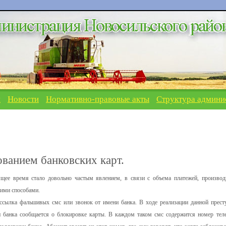
я
Новости
Нормативно-правовые акты
Структура админи
ванием банковских карт.
щее время стало довольно частым явлением, в связи с объема платежей, произво
кими способами.
ссылка фальшивых смс или звонок от имени банка. В ходе реализации данной прест
 банка сообщается о блокировке карты. В каждом таком смс содержится номер тел