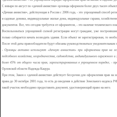
С января по август по «дачной амнистии» орловцы оформили более двух тысяч объек
«Дачная амнистия», действующая в России с 2006 года, - это упрощенный способ реги
и садовые домики, индивидуальные жилые дома, индивидуальные гаражи, хозяйствен
документов. Все, что сегодня требуется от оформителя, - это наличие технического пл
Воспользоваться упрощенной схемой регистрации могут граждане, уже построившие
только собирается начать возводить здания. Если объект не зарегистрирован, то необ
После этой даты правообладатели будут обязаны руководствоваться уведомительным п
- Орловцы активно используют «дачную амнистию» при оформлении прав на зем
подсобного хозяйства, огородничества, садоводства, индивидуального гаражного 
более 45% от общего числа прав, зарегистрированных в упрощенном порядке,
- пр
Орловской области Надежда Кацура.
При этом, Закон о «дачной амнистии» действует бессрочно для оформления прав на з
права до 30 октября 2001 года, то есть до введения в действие Земельного кодекса Р
такой участок необходимо предоставить документ, удостоверяющий право на него.