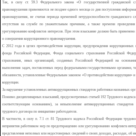
Так, в силу ст. 59.3 Федерального закона «О государственной гражданской с
правонарушения применяются не позднее одного месяца со дня поступления информ
правонарушения, не считая периода временной нетрудоспособности гражданского с
отсутствия на службе по уважительным причинам, а также времени проведения
урегулированию конфликтов интересов. При этом взыскание должно быть применено 
о совершении коррупционного правонарушения.
С 2012 года в целях противодействия коррупции, предупреждения коррупционных 
фонда Российской Федерации, Фонда социального страхования Российской Федер
страхования, иных организаций, созданных Российской Федерацией на основани
выполнения задач, поставленных перед федеральными государственными органами, та
обязанности, установленные Федеральным законом «О противодействии коррупции» и
коррупции.
За нарушение установленных антикоррупционных стандартов работники названных орга
Помимо дисциплинарных взысканий, предусмотренных статьей 192 Трудового кодекса 
соответствующим основаниям), за невыполнение антикоррупционных стандартов 
трудового договора по инициативе работодателя.
В частности, в силу п. 7.1 ст. 81 Трудового кодекса Российской Федерации трудов
непринятия работником мер по предотвращению или урегулированию конфликта интере
представления неполных или недостоверных сведений о своих доходах, расходах, об 