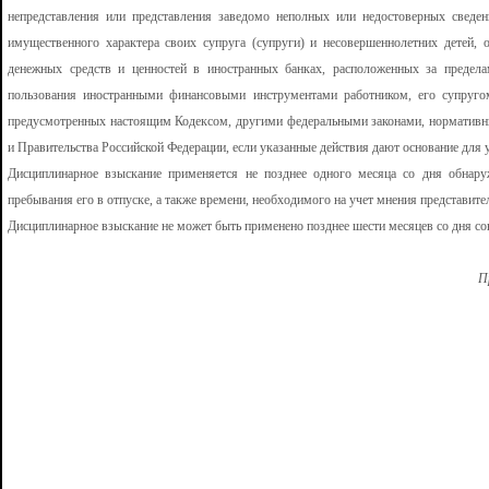
непредставления или представления заведомо неполных или недостоверных сведен
имущественного характера своих супруга (супруги) и несовершеннолетних детей, 
денежных средств и ценностей в иностранных банках, расположенных за предела
пользования иностранными финансовыми инструментами работником, его супруго
предусмотренных настоящим Кодексом, другими федеральными законами, нормативн
и Правительства Российской Федерации, если указанные действия дают основание для 
Дисциплинарное взыскание применяется не позднее одного месяца со дня обнаруж
пребывания его в отпуске, а также времени, необходимого на учет мнения представите
Дисциплинарное взыскание не может быть применено позднее шести месяцев со дня со
П