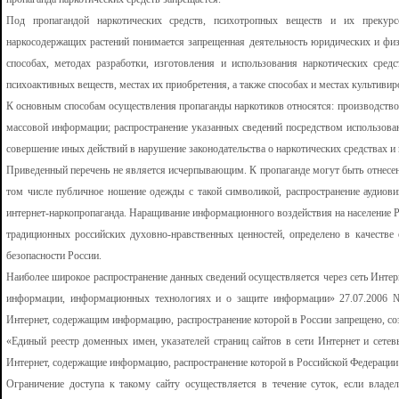
Под пропагандой наркотических средств, психотропных веществ и их прекурс
наркосодержащих растений понимается запрещенная деятельность юридических и физи
способах, методах разработки, изготовления и использования наркотических сре
психоактивных веществ, местах их приобретения, а также способах и местах культиви
К основным способам осуществления пропаганды наркотиков относятся: производство
массовой информации; распространение указанных сведений посредством использов
совершение иных действий в нарушение законодательства о наркотических средствах и
Приведенный перечень не является исчерпывающим. К пропаганде могут быть отнесен
том числе публичное ношение одежды с такой символикой, распространение аудиов
интернет-наркопропаганда. Наращивание информационного воздействия на население Р
традиционных российских духовно-нравственных ценностей, определено в качеств
безопасности России.
Наиболее широкое распространение данных сведений осуществляется через сеть Интерне
информации, информационных технологиях и о защите информации» 27.07.2006 №
Интернет, содержащим информацию, распространение которой в России запрещено, со
«Единый реестр доменных имен, указателей страниц сайтов в сети Интернет и сете
Интернет, содержащие информацию, распространение которой в Российской Федерации
Ограничение доступа к такому сайту осуществляется в течение суток, если владел