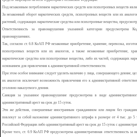
Под незаконным потреблением наркотических средств или психотропных веществ являе
За незаконный оборот наркотических средств, психотропных веществ или их аналогов
растений, содержащих наркотические средства или психотропные вещества, предусмотр
Ответственность за правонарушения указанной категории предусмотрена К
правонарушениях.
Так, согласно ст. 6.8 КоАП РФ незаконные приобретение, хранение, перевозка, изгото
психотропных веществ или их аналогов, а также незаконные приобретение, хра
наркотические средства или психотропные вещества, либо их частей, содержащих нар
основанием для привлечения к административной ответственности.
При этом особое внимание следует уделять наличию у лица, совершающего деяние, це
их аналогов исключает возможность привлечения его к административной ответствен
уголовно наказуемого деяния.
Санкция за указанное правонарушение предусмотрена в виде административно
административный арест на срок до 15 суток.
Эти же действия, совершенные иностранным гражданином или лицом без гражданс
повлекут за собой наложение административного штрафа в размере от 4 тыс. до 5
Российской Федерации либо административный арест на срок до 15 суток с администр
Кроме того, ст. 6.9 КоАП РФ предусмотрена административная ответственность за н