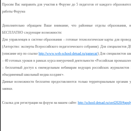
Просим Вас направить для участия в Форуме до 5 педагогов от каждого образовател
работы Форума
Дополнительно обращаем Ваше внимание, что районные отделы образования, н
БЕСПЛАТНО следующие возможности:
Для управленцев в системе образования – готовые технологические карты для прове
(Авторство: эксперты Всероссийского педагогического собрания). Для специалистов 
(описание игр по ссылке
http://www.web-school-detsad.ru/gamecat/
) Для специалистов шк
– 40 готовых уроков в рамках курса внеурочной деятельности «Российская промышленн
– бесплатный доступ к еженедельным вебинарам ведущих российских журналистов 
объединенный школьный медиа-холдинг».
Данные возможности бесплатно предоставляются только территориальным органам 
заявки.
Ссылка для регистрации на форум на нашем сайте:
http://school-detsad.ru/orel2020/#appl