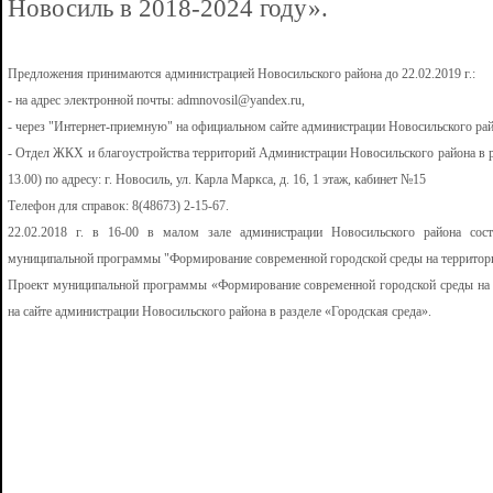
Новосиль в 2018-2024 году».
Предложения принимаются администрацией Новосильского района до 22.02.2019 г.:
- на адрес электронной почты: admnovosil@yandex.ru,
- через "Интернет-приемную" на официальном сайте администрации Новосильского района 
- Отдел ЖКХ и благоустройства территорий Администрации Новосильского района в раб
13.00) по адресу: г. Новосиль, ул. Карла Маркса, д. 16, 1 этаж, кабинет №15
Телефон для справок: 8(48673) 2-15-67.
22.02.2018 г. в 16-00 в малом зале администрации Новосильского района сост
муниципальной программы "Формирование современной городской среды на территори
Проект муниципальной программы «Формирование современной городской среды на 
на сайте администрации Новосильского района в разделе «Городская среда».