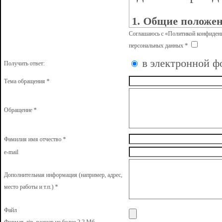
1. Общие положе
Соглашаюсь c «Политикой конфиденц
1.1. Настоящий до
персональных данных *
в электронной
администрации веб
Получить ответ:
Тема обращения *
обработки персона
интернет-приемной
Обращение *
соответствии с тре
Фамилия имя отчество *
Федерального зако
e-mail
152-ФЗ "О персон
Дополнительная информация (например, адрес,
место работы и т.п.) *
1.2. Правовую осн
Файл
данных составляют