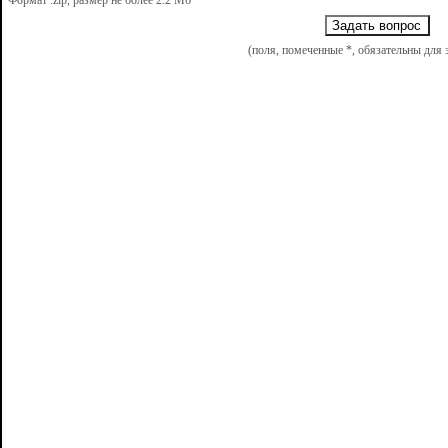
Формат .zip, размер не более 2.2 Мб
27.07.2006 № 152-
(поля, помеченные *, обязательны для 
постановление Пра
Федерации от 01.1
утверждении требо
данных при их об
системах персонал
Правительства Рос
15.09.2008 № 687
об особенностях о
данных, осуществл