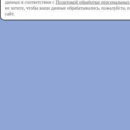
данных в соответствии с
Политикой обработки персональных
использование
не хотите, чтобы ваши данные обрабатывались, пожалуйста, 
сайт.
без использова
персональными
запись, систе
хранение, уто
изменение), из
передачу (рас
доступ), обезл
удаление, уни
данных.