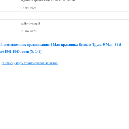
Администрация Новосильского района
14.04.2026
действующий
20.04.2026
й, посвященных празднованию 1 Мая-праздника Весны и Труда, 9 Мая- 81-й
е 1941-1945 годов (№ 148)
К списку нормативно-правовых актов