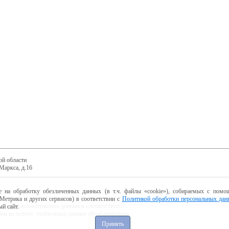
ой области
Маркса, д.16
е на обработку обезличенных данных (в т.ч. файлы «cookie»), собираемых с помощ
Метрика и других сервисов) в соответствии с
Политикой обработки персональных дан
ботку пользовательских данных в соответствии с
й сайт.
 вы не хотите, чтобы ваши данные обрабатывались,
Принять