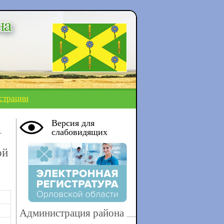
страции
Версия для
1
слабовидящих
ой
Администрация района