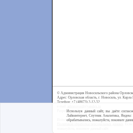
© Администрация Новосильского района Орловск
Адрес: Орловская область, г. Новосиль, ул. Карла 
Телефон: +7 (48673) 2-12-52
e-mail:
admnovosil@yandex.ru
Разработка сайта -
Центр интернет-образования
Используя данный сайт, вы даёте согласи
Лайвинтернет, Спутник Аналитика, Яндекс 
Используя данный сайт, вы даёте согласие на обра
обрабатывались, пожалуйста, покиньте данны
Политикой обработки персональных данных
. Если
пожалуйста, покиньте данный сайт.