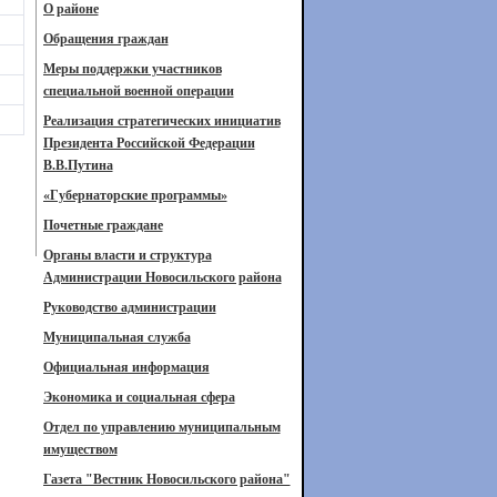
О районе
Обращения граждан
Меры поддержки участников
специальной военной операции
Реализация стратегических инициатив
Президента Российской Федерации
В.В.Путина
«Губернаторские программы»
Почетные граждане
Органы власти и структура
Администрации Новосильского района
Руководство администрации
Муниципальная служба
Официальная информация
Экономика и социальная сфера
Отдел по управлению муниципальным
имуществом
Газета "Вестник Новосильского района"