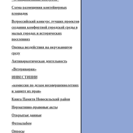
Схема размещения контейнерных
площадок
Всероссийский конкурс лучших проектов
создания комфортной городской среды в
малых городах и исторических
поселениях
Оценка воздействия на окружающую
среду
Антинаркотическая деятельность
«Ветеринария»
ИНВЕСТИЦИИ
«комиссия по делам несовершеннолетних
и защите их прав»
Книга Памяти Новосильский район
Нормативно-правовые акты
Открытые данные
Фотоальбом
Опросы