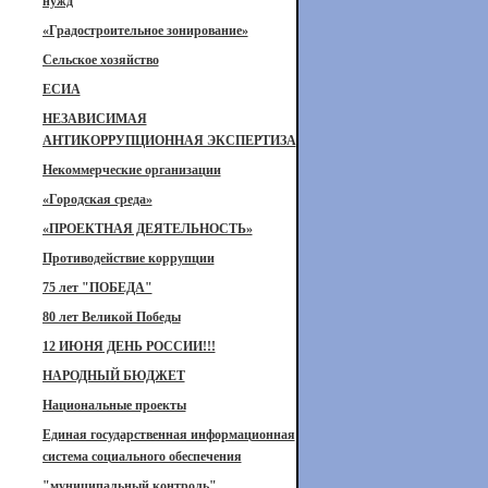
нужд
«Градостроительное зонирование»
Сельское хозяйство
ЕСИА
НЕЗАВИСИМАЯ
АНТИКОРРУПЦИОННАЯ ЭКСПЕРТИЗА
Некоммерческие организации
«Городская среда»
«ПРОЕКТНАЯ ДЕЯТЕЛЬНОСТЬ»
Противодействие коррупции
75 лет "ПОБЕДА"
80 лет Великой Победы
12 ИЮНЯ ДЕНЬ РОССИИ!!!
НАРОДНЫЙ БЮДЖЕТ
Национальные проекты
Единая государственная информационная
система социального обеспечения
"муниципальный контроль"