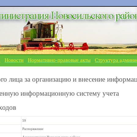
я
Новости
Нормативно-правовые акты
Структура админи
ого лица за организацию и внесение информа
венную информационную систему учета
ходов
59
Распоряжение