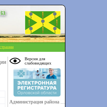
страции
Версия для
ции
слабовидящих
Администрация района