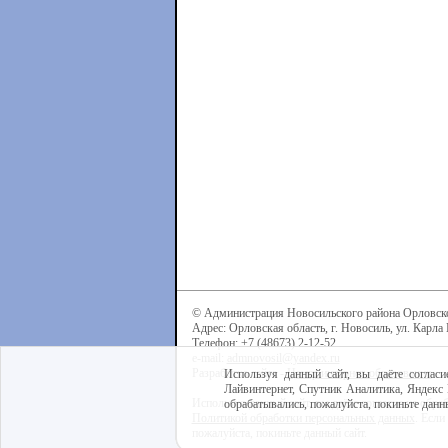
© Администрация Новосильского района Орловск
Адрес: Орловская область, г. Новосиль, ул. Карла 
Телефон: +7 (48673) 2-12-52
e-mail:
admnovosil@yandex.ru
Разработка сайта -
Центр интернет-образования
Используя данный сайт, вы даёте согласи
Лайвинтернет, Спутник Аналитика, Яндекс 
Используя данный сайт, вы даёте согласие на обра
обрабатывались, пожалуйста, покиньте данны
Политикой обработки персональных данных
. Если
пожалуйста, покиньте данный сайт.