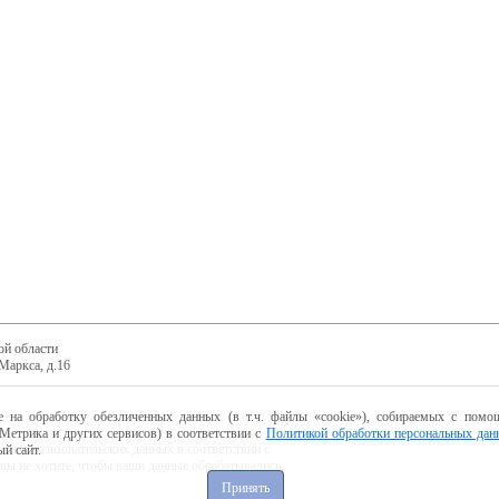
ой области
Маркса, д.16
е на обработку обезличенных данных (в т.ч. файлы «cookie»), собираемых с помощ
Метрика и других сервисов) в соответствии с
Политикой обработки персональных дан
ботку пользовательских данных в соответствии с
й сайт.
 вы не хотите, чтобы ваши данные обрабатывались,
Принять