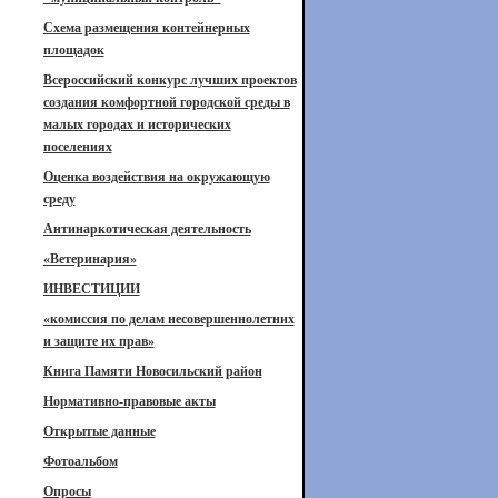
Схема размещения контейнерных
площадок
Всероссийский конкурс лучших проектов
создания комфортной городской среды в
малых городах и исторических
поселениях
Оценка воздействия на окружающую
среду
Антинаркотическая деятельность
«Ветеринария»
ИНВЕСТИЦИИ
«комиссия по делам несовершеннолетних
и защите их прав»
Книга Памяти Новосильский район
Нормативно-правовые акты
Открытые данные
Фотоальбом
Опросы