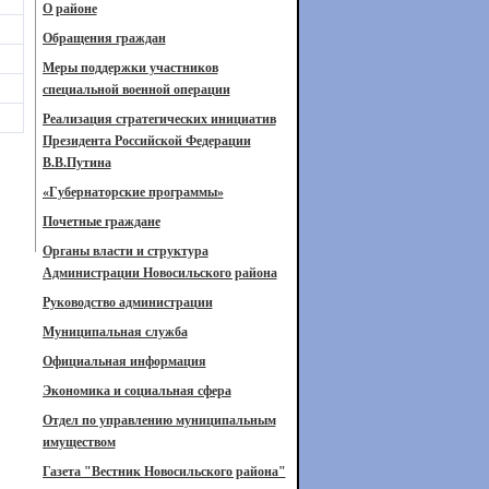
О районе
Обращения граждан
Меры поддержки участников
специальной военной операции
Реализация стратегических инициатив
Президента Российской Федерации
В.В.Путина
«Губернаторские программы»
Почетные граждане
Органы власти и структура
Администрации Новосильского района
Руководство администрации
Муниципальная служба
Официальная информация
Экономика и социальная сфера
Отдел по управлению муниципальным
имуществом
Газета "Вестник Новосильского района"