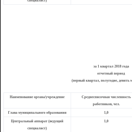
специалист)
за 1 квартал 2018 года
отчетный период
(первый квартал, полугодие, девять м
Наименование органа/учреждение
Среднесписочная численность
работников, чел.
Глава муниципального образования
1,0
Центральный аппарат (ведущий
1,0
специалист)